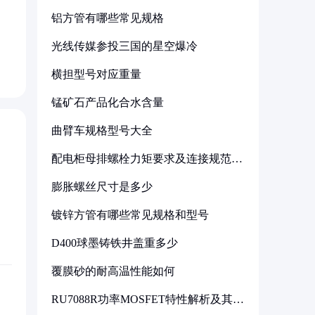
铝方管有哪些常见规格
光线传媒参投三国的星空爆冷
横担型号对应重量
锰矿石产品化合水含量
曲臂车规格型号大全
配电柜母排螺栓力矩要求及连接规范详
解
膨胀螺丝尺寸是多少
镀锌方管有哪些常见规格和型号
D400球墨铸铁井盖重多少
覆膜砂的耐高温性能如何
RU7088R功率MOSFET特性解析及其在
可调电源设计中的实践