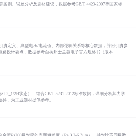
计算案例、误差分析及选材建议，数据参考GB/T 4423-2007等国家标
括各引脚定义、典型电压/电流值、内部逻辑关系等核心数据，并附引脚参
电路设计要点，数据参考自杭州士兰微电子官方规格书（版本
_1/2H状态），结合GB/T 5231-2012标准数据，详细分析其力学
差异，为工业选材提供参考。
砂200目对应的表面粗糙度（Ra 3.2-6.3μm），并对比不同目数