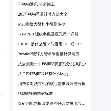
不锈钢通风 管道施工
201不锈钢重量计算方法大全
M20螺纹大径和小径是多少
1-1/4 NPT螺纹参数及底孔尺寸详解
F1010E是什么管？能否用3205或3505代
换
20x40x2镀锌方管单米重量计算与应用
分析
抗渗混凝土中P6和P8膨胀剂分别加多少
法兰PN25和PN16有什么区别
消费者对洗衣机的核心需求调研与分析
U型螺栓的国家标准
煤矿用电热取暖器是否符合防爆电气设
备标准