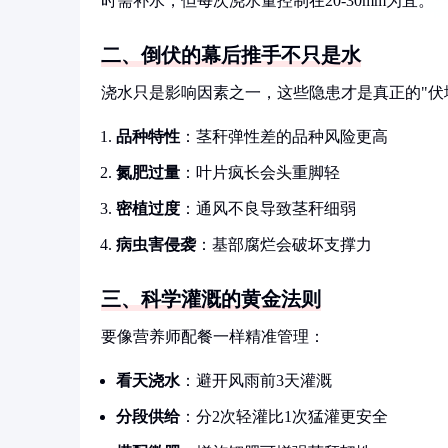
时需补水，但每次浇水量控制在20-30mm为宜。
二、倒伏的幕后推手不只是水
浇水只是影响因素之一，这些隐患才是真正的"伏
品种特性
：茎秆弹性差的品种风险更高
氮肥过量
：叶片疯长会头重脚轻
密植过度
：通风不良导致茎秆细弱
病虫害侵袭
：基部腐烂会破坏支撑力
三、科学灌溉的黄金法则
要像营养师配餐一样精准管理：
看天浇水
：避开风雨前3天灌溉
分段供给
：分2次轻灌比1次猛灌更安全