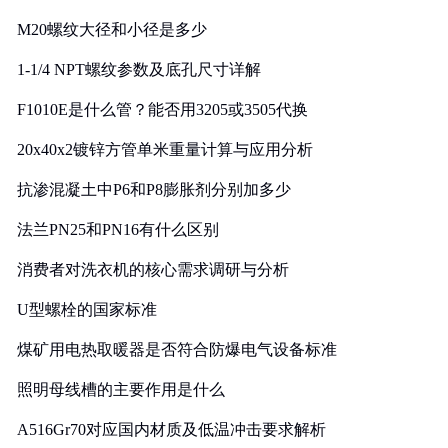
M20螺纹大径和小径是多少
1-1/4 NPT螺纹参数及底孔尺寸详解
F1010E是什么管？能否用3205或3505代换
20x40x2镀锌方管单米重量计算与应用分析
抗渗混凝土中P6和P8膨胀剂分别加多少
法兰PN25和PN16有什么区别
消费者对洗衣机的核心需求调研与分析
U型螺栓的国家标准
煤矿用电热取暖器是否符合防爆电气设备标准
照明母线槽的主要作用是什么
A516Gr70对应国内材质及低温冲击要求解析