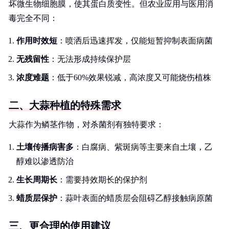
坏微生物细胞膜，使其蛋白质变性。但农业应用与医用消
毒完全不同：
作用时效短
：喷洒后迅速挥发，仅能短暂抑制表面病菌
无残留性
：无法形成持续保护层
浓度难题
：低于60%效果锐减，高浓度又可能烧伤植株
二、大蒜种植的特殊需求
大蒜作为鳞茎作物，对杀菌剂有独特要求：
土壤传播病害多
：白腐病、紫斑病等主要来自土壤，乙
醇难以渗透防治
生长周期长
：需要持效期长的保护剂
蜡质层保护
：蒜叶表面的蜡质层会阻碍乙醇接触病原菌
三、更合理的使用建议