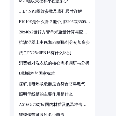
M20螺纹大径和小径是多少
1-1/4 NPT螺纹参数及底孔尺寸详解
F1010E是什么管？能否用3205或3505代
换
20x40x2镀锌方管单米重量计算与应用
分析
抗渗混凝土中P6和P8膨胀剂分别加多少
法兰PN25和PN16有什么区别
消费者对洗衣机的核心需求调研与分析
U型螺栓的国家标准
煤矿用电热取暖器是否符合防爆电气设
备标准
照明母线槽的主要作用是什么
A516Gr70对应国内材质及低温冲击要
求解析
镀镍钢带可以过多少电流