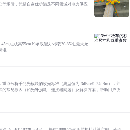
心等场所，凭借自身优势满足不同领域对电力供应
5m,栏板高55cm b)承载能力:标载30-35吨,最大允
标准
点分析千兆光模块的收光标准（典型值为-3dBm至-24dBm），并
常的常见原因（如光纤损耗、连接器问题）及解决方案，帮助用户快
/T 10228-2015），提供1000kVA变压器损耗计算实例，分步