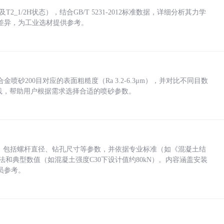
_1/2H状态），结合GB/T 5231-2012标准数据，详细分析其力学
差异，为工业选材提供参考。
砂200目对应的表面粗糙度（Ra 3.2-6.3μm），并对比不同目数
业实践，帮助用户根据需求选择合适的喷砂参数。
力，包括螺杆直径、钻孔尺寸等参数，并依据专业标准（如《混凝土结
方法和典型数值（如混凝土强度C30下设计值约80kN）。内容涵盖安装
员参考。