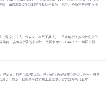
，涵盖SCB10/SCB13等常见型号参数，指导用户快速掌握变压器
法（理论公式法、查表法、在线工具法），重点解析了黄铜棒密度取
计算案例、误差分析及选材建议，数据参考GB/T 4423-2007等国家标
括各引脚定义、典型电压/电流值、内部逻辑关系等核心数据，并附引脚参
电路设计要点，数据参考自杭州士兰微电子官方规格书（版本