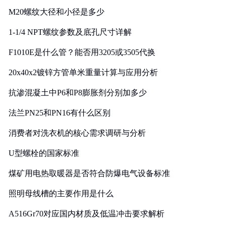
M20螺纹大径和小径是多少
1-1/4 NPT螺纹参数及底孔尺寸详解
F1010E是什么管？能否用3205或3505代换
20x40x2镀锌方管单米重量计算与应用分析
抗渗混凝土中P6和P8膨胀剂分别加多少
法兰PN25和PN16有什么区别
消费者对洗衣机的核心需求调研与分析
U型螺栓的国家标准
煤矿用电热取暖器是否符合防爆电气设备标准
照明母线槽的主要作用是什么
A516Gr70对应国内材质及低温冲击要求解析