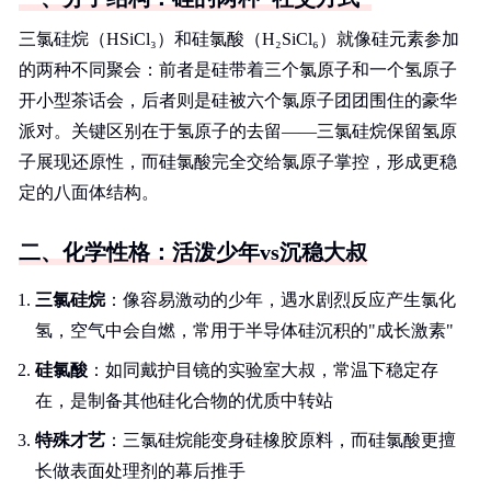
三氯硅烷（HSiCl₃）和硅氯酸（H₂SiCl₆）就像硅元素参加
的两种不同聚会：前者是硅带着三个氯原子和一个氢原子
开小型茶话会，后者则是硅被六个氯原子团团围住的豪华
派对。关键区别在于氢原子的去留——三氯硅烷保留氢原
子展现还原性，而硅氯酸完全交给氯原子掌控，形成更稳
定的八面体结构。
二、化学性格：活泼少年vs沉稳大叔
三氯硅烷
：像容易激动的少年，遇水剧烈反应产生氯化
氢，空气中会自燃，常用于半导体硅沉积的"成长激素"
硅氯酸
：如同戴护目镜的实验室大叔，常温下稳定存
在，是制备其他硅化合物的优质中转站
特殊才艺
：三氯硅烷能变身硅橡胶原料，而硅氯酸更擅
长做表面处理剂的幕后推手