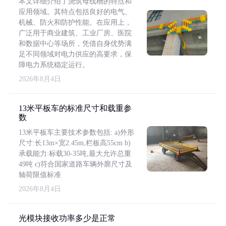
本文详细介绍了浇筑母线槽的特点和
应用领域。其特点包括良好的电气、
机械、防火和防护性能。在应用上，
广泛用于商业建筑、工业厂房、医院
和数据中心等场所，凭借自身优势满
足不同领域对电力供应的高要求，保
障电力系统稳定运行。
2026年8月4日
13米平板车的标准尺寸和载重参
数
13米平板车主要技术参数包括: a)外形
尺寸:长13m×宽2.45m,栏板高55cm b)
承载能力:标载30-35吨,最大允许总重
49吨 c)符合国家道路车辆外廓尺寸及
轴荷限值标准
2026年8月4日
光模块接收功率多少是正常