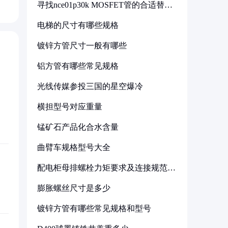
寻找nce01p30k MOSFET管的合适替代
型号
电梯的尺寸有哪些规格
镀锌方管尺寸一般有哪些
铝方管有哪些常见规格
光线传媒参投三国的星空爆冷
横担型号对应重量
锰矿石产品化合水含量
曲臂车规格型号大全
配电柜母排螺栓力矩要求及连接规范详
解
膨胀螺丝尺寸是多少
镀锌方管有哪些常见规格和型号