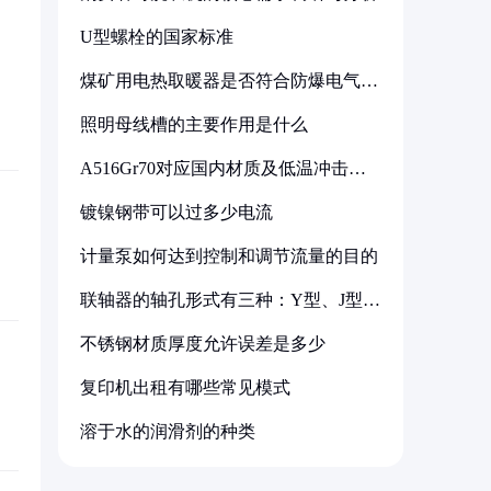
U型螺栓的国家标准
煤矿用电热取暖器是否符合防爆电气设
备标准
照明母线槽的主要作用是什么
A516Gr70对应国内材质及低温冲击要
求解析
镀镍钢带可以过多少电流
计量泵如何达到控制和调节流量的目的
联轴器的轴孔形式有三种：Y型、J型、
Z型
不锈钢材质厚度允许误差是多少
复印机出租有哪些常见模式
溶于水的润滑剂的种类