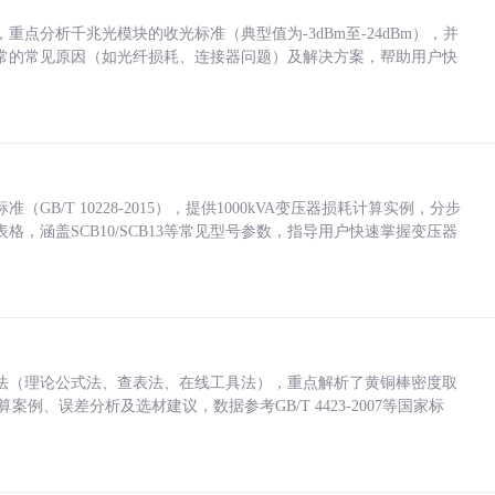
点分析千兆光模块的收光标准（典型值为-3dBm至-24dBm），并
常的常见原因（如光纤损耗、连接器问题）及解决方案，帮助用户快
/T 10228-2015），提供1000kVA变压器损耗计算实例，分步
，涵盖SCB10/SCB13等常见型号参数，指导用户快速掌握变压器
法（理论公式法、查表法、在线工具法），重点解析了黄铜棒密度取
计算案例、误差分析及选材建议，数据参考GB/T 4423-2007等国家标