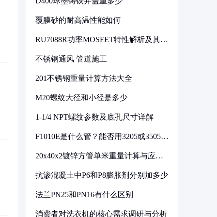
D400球墨铸铁井盖重多少
覆膜砂的耐高温性能如何
RU7088R功率MOSFET特性解析及其在
可调电源设计中的实践
不锈钢通风 管道施工
201不锈钢重量计算方法大全
M20螺纹大径和小径是多少
1-1/4 NPT螺纹参数及底孔尺寸详解
F1010E是什么管？能否用3205或3505代
换
20x40x2镀锌方管单米重量计算与应用
分析
抗渗混凝土中P6和P8膨胀剂分别加多少
法兰PN25和PN16有什么区别
消费者对洗衣机的核心需求调研与分析