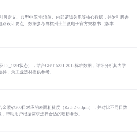
括各引脚定义、典型电压/电流值、内部逻辑关系等核心数据，并附引脚参
电路设计要点，数据参考自杭州士兰微电子官方规格书（版本
_1/2H状态），结合GB/T 5231-2012标准数据，详细分析其力学
差异，为工业选材提供参考。
砂200目对应的表面粗糙度（Ra 3.2-6.3μm），并对比不同目数
业实践，帮助用户根据需求选择合适的喷砂参数。