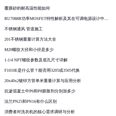
覆膜砂的耐高温性能如何
RU7088R功率MOSFET特性解析及其在可调电源设计中的
实践
不锈钢通风 管道施工
201不锈钢重量计算方法大全
M20螺纹大径和小径是多少
1-1/4 NPT螺纹参数及底孔尺寸详解
F1010E是什么管？能否用3205或3505代换
20x40x2镀锌方管单米重量计算与应用分析
抗渗混凝土中P6和P8膨胀剂分别加多少
法兰PN25和PN16有什么区别
消费者对洗衣机的核心需求调研与分析