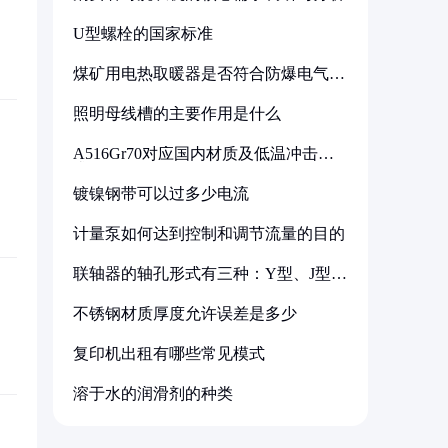
U型螺栓的国家标准
煤矿用电热取暖器是否符合防爆电气设
备标准
照明母线槽的主要作用是什么
A516Gr70对应国内材质及低温冲击要
求解析
镀镍钢带可以过多少电流
计量泵如何达到控制和调节流量的目的
联轴器的轴孔形式有三种：Y型、J型、
Z型
不锈钢材质厚度允许误差是多少
复印机出租有哪些常见模式
溶于水的润滑剂的种类