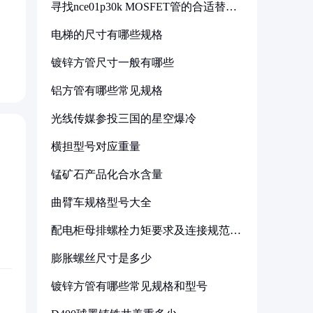
寻找nce01p30k MOSFET管的合适替代
型号
电梯的尺寸有哪些规格
镀锌方管尺寸一般有哪些
铝方管有哪些常见规格
光线传媒参投三国的星空爆冷
横担型号对应重量
锰矿石产品化合水含量
曲臂车规格型号大全
配电柜母排螺栓力矩要求及连接规范详
解
膨胀螺丝尺寸是多少
镀锌方管有哪些常见规格和型号