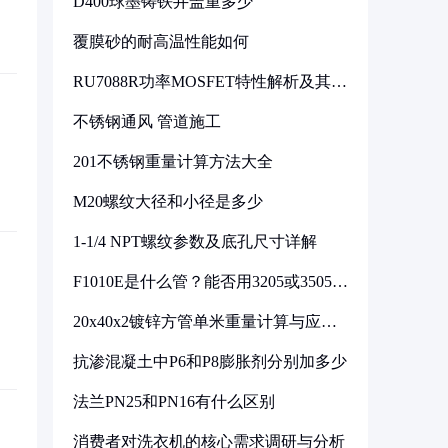
D400球墨铸铁井盖重多少
覆膜砂的耐高温性能如何
RU7088R功率MOSFET特性解析及其在
可调电源设计中的实践
不锈钢通风 管道施工
201不锈钢重量计算方法大全
M20螺纹大径和小径是多少
1-1/4 NPT螺纹参数及底孔尺寸详解
F1010E是什么管？能否用3205或3505代
换
20x40x2镀锌方管单米重量计算与应用
分析
抗渗混凝土中P6和P8膨胀剂分别加多少
法兰PN25和PN16有什么区别
消费者对洗衣机的核心需求调研与分析