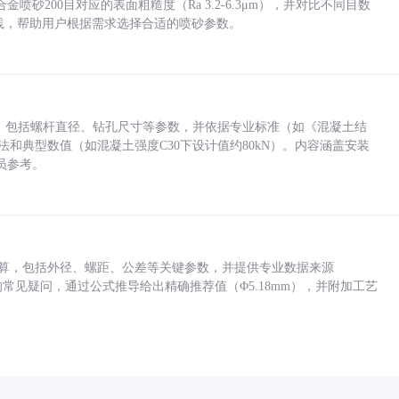
砂200目对应的表面粗糙度（Ra 3.2-6.3μm），并对比不同目数
业实践，帮助用户根据需求选择合适的喷砂参数。
力，包括螺杆直径、钻孔尺寸等参数，并依据专业标准（如《混凝土结
方法和典型数值（如混凝土强度C30下设计值约80kN）。内容涵盖安装
员参考。
底孔计算，包括外径、螺距、公差等关键参数，并提供专业数据来源
孔尺寸的常见疑问，通过公式推导给出精确推荐值（Φ5.18mm），并附加工艺