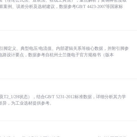
法（理论公式法、查表法、在线工具法），重点解析了黄铜棒密度取
计算案例、误差分析及选材建议，数据参考GB/T 4423-2007等国家标
括各引脚定义、典型电压/电流值、内部逻辑关系等核心数据，并附引脚参
电路设计要点，数据参考自杭州士兰微电子官方规格书（版本
_1/2H状态），结合GB/T 5231-2012标准数据，详细分析其力学
差异，为工业选材提供参考。