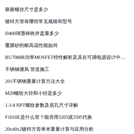
膨胀螺丝尺寸是多少
镀锌方管有哪些常见规格和型号
D400球墨铸铁井盖重多少
覆膜砂的耐高温性能如何
RU7088R功率MOSFET特性解析及其在可调电源设计中的
实践
不锈钢通风 管道施工
201不锈钢重量计算方法大全
M20螺纹大径和小径是多少
1-1/4 NPT螺纹参数及底孔尺寸详解
F1010E是什么管？能否用3205或3505代换
20x40x2镀锌方管单米重量计算与应用分析