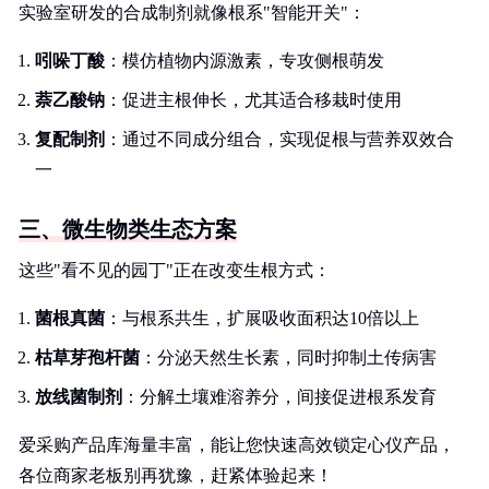
实验室研发的合成制剂就像根系"智能开关"：
吲哚丁酸
：模仿植物内源激素，专攻侧根萌发
萘乙酸钠
：促进主根伸长，尤其适合移栽时使用
复配制剂
：通过不同成分组合，实现促根与营养双效合
一
三、微生物类生态方案
这些"看不见的园丁"正在改变生根方式：
菌根真菌
：与根系共生，扩展吸收面积达10倍以上
枯草芽孢杆菌
：分泌天然生长素，同时抑制土传病害
放线菌制剂
：分解土壤难溶养分，间接促进根系发育
爱采购产品库海量丰富，能让您快速高效锁定心仪产品，
各位商家老板别再犹豫，赶紧体验起来！