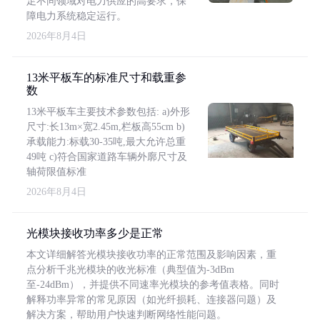
足不同领域对电力供应的高要求，保
障电力系统稳定运行。
2026年8月4日
13米平板车的标准尺寸和载重参
数
13米平板车主要技术参数包括: a)外形
尺寸:长13m×宽2.45m,栏板高55cm b)
承载能力:标载30-35吨,最大允许总重
49吨 c)符合国家道路车辆外廓尺寸及
轴荷限值标准
2026年8月4日
光模块接收功率多少是正常
本文详细解答光模块接收功率的正常范围及影响因素，重
点分析千兆光模块的收光标准（典型值为-3dBm
至-24dBm），并提供不同速率光模块的参考值表格。同时
解释功率异常的常见原因（如光纤损耗、连接器问题）及
解决方案，帮助用户快速判断网络性能问题。