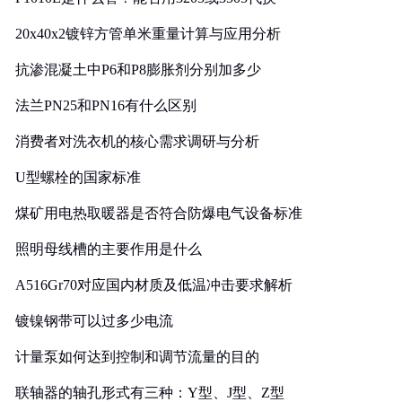
20x40x2镀锌方管单米重量计算与应用分析
抗渗混凝土中P6和P8膨胀剂分别加多少
法兰PN25和PN16有什么区别
消费者对洗衣机的核心需求调研与分析
U型螺栓的国家标准
煤矿用电热取暖器是否符合防爆电气设备标准
照明母线槽的主要作用是什么
A516Gr70对应国内材质及低温冲击要求解析
镀镍钢带可以过多少电流
计量泵如何达到控制和调节流量的目的
联轴器的轴孔形式有三种：Y型、J型、Z型