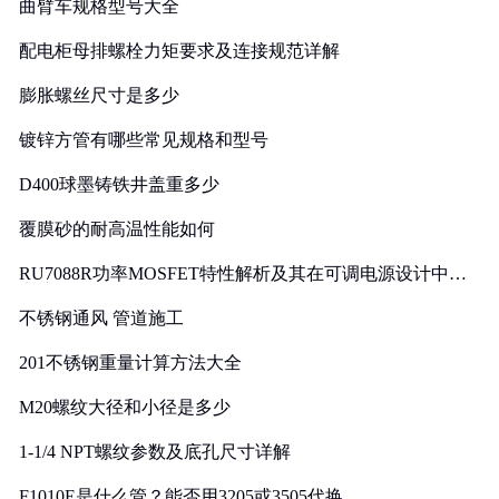
曲臂车规格型号大全
配电柜母排螺栓力矩要求及连接规范详解
膨胀螺丝尺寸是多少
镀锌方管有哪些常见规格和型号
D400球墨铸铁井盖重多少
覆膜砂的耐高温性能如何
RU7088R功率MOSFET特性解析及其在可调电源设计中的
实践
不锈钢通风 管道施工
201不锈钢重量计算方法大全
M20螺纹大径和小径是多少
1-1/4 NPT螺纹参数及底孔尺寸详解
F1010E是什么管？能否用3205或3505代换