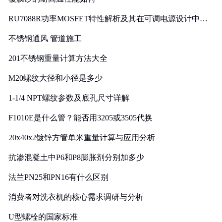
RU7088R功率MOSFET特性解析及其在可调电源设计中的
实践
不锈钢通风 管道施工
201不锈钢重量计算方法大全
M20螺纹大径和小径是多少
1-1/4 NPT螺纹参数及底孔尺寸详解
F1010E是什么管？能否用3205或3505代换
20x40x2镀锌方管单米重量计算与应用分析
抗渗混凝土中P6和P8膨胀剂分别加多少
法兰PN25和PN16有什么区别
消费者对洗衣机的核心需求调研与分析
U型螺栓的国家标准