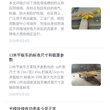
本文详细介绍了浇筑母线槽的特点和
应用领域。其特点包括良好的电气、
机械、防火和防护性能。在应用上，
广泛用于商业建筑、工业厂房、医院
和数据中心等场所，凭借自身优势满
足不同领域对电力供应的高要求，保
障电力系统稳定运行。
2026年8月4日
13米平板车的标准尺寸和载重参
数
13米平板车主要技术参数包括: a)外形
尺寸:长13m×宽2.45m,栏板高55cm b)
承载能力:标载30-35吨,最大允许总重
49吨 c)符合国家道路车辆外廓尺寸及
轴荷限值标准
2026年8月4日
光模块接收功率多少是正常