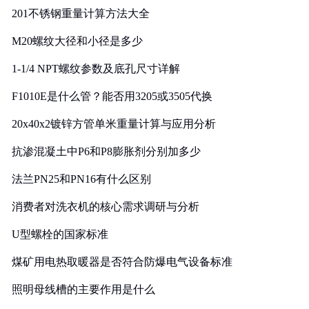
201不锈钢重量计算方法大全
M20螺纹大径和小径是多少
1-1/4 NPT螺纹参数及底孔尺寸详解
F1010E是什么管？能否用3205或3505代换
20x40x2镀锌方管单米重量计算与应用分析
抗渗混凝土中P6和P8膨胀剂分别加多少
法兰PN25和PN16有什么区别
消费者对洗衣机的核心需求调研与分析
U型螺栓的国家标准
煤矿用电热取暖器是否符合防爆电气设备标准
照明母线槽的主要作用是什么