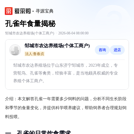
寻源宝典
孔雀年食量揭秘
邹城市农达养殖场(个体工商户)
·
2026-08-04 08:00:00
邹城市农达养殖场(个体工商户)
咨询
进店
法人:鲁春贞
邹城市农达养殖场位于山东济宁邹城市，2023年成立，专
营鸵鸟、孔雀等禽类，经验丰富，是当地颇具权威的专业
养殖个体工商户。
介绍：
本文解答孔雀一年需要多少饲料的问题，分析不同生长阶段
和季节的食量变化，并提供科学喂养建议，帮助饲养者合理规划饲
料投喂。
一、孔雀的日常饮食需求