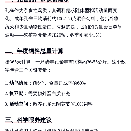
孔雀作为杂食性鸟类，其饲料需求随体型和活动量而变
化。成年孔雀日均消耗约100-150克混合饲料，包括谷物、
蔬菜和少量动物性蛋白。有趣的是，它们的食量会随季节
波动——繁殖期食量增加20%，冬季则减少15%。
二、年度饲料总量计算
按365天计算，一只成年孔雀年需饲料约36-55公斤。这个数
字包含三个关键变量：
幼鸟阶段
：前6个月食量是成鸟的60%
换羽期
：需要额外蛋白质补充
活动空间
：散养孔雀比圈养节省10%饲料
三、科学喂养建议
想让孔雀羽毛艳丽又健康？试试这些喂养技巧：