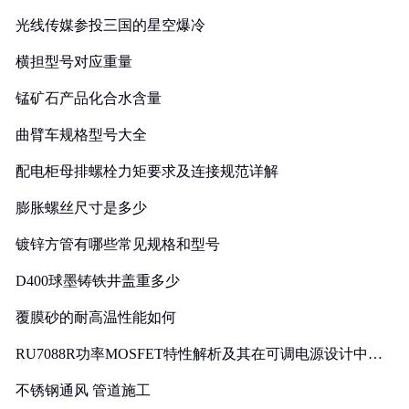
光线传媒参投三国的星空爆冷
横担型号对应重量
锰矿石产品化合水含量
曲臂车规格型号大全
配电柜母排螺栓力矩要求及连接规范详解
膨胀螺丝尺寸是多少
镀锌方管有哪些常见规格和型号
D400球墨铸铁井盖重多少
覆膜砂的耐高温性能如何
RU7088R功率MOSFET特性解析及其在可调电源设计中的
实践
不锈钢通风 管道施工