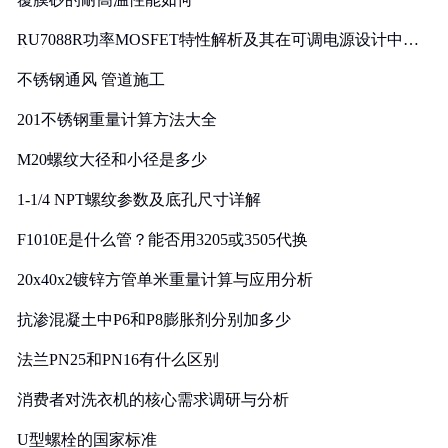
RU7088R功率MOSFET特性解析及其在可调电源设计中的
实践
不锈钢通风 管道施工
201不锈钢重量计算方法大全
M20螺纹大径和小径是多少
1-1/4 NPT螺纹参数及底孔尺寸详解
F1010E是什么管？能否用3205或3505代换
20x40x2镀锌方管单米重量计算与应用分析
抗渗混凝土中P6和P8膨胀剂分别加多少
法兰PN25和PN16有什么区别
消费者对洗衣机的核心需求调研与分析
U型螺栓的国家标准