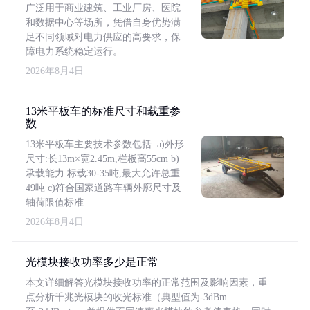
广泛用于商业建筑、工业厂房、医院
和数据中心等场所，凭借自身优势满
足不同领域对电力供应的高要求，保
障电力系统稳定运行。
2026年8月4日
13米平板车的标准尺寸和载重参
数
13米平板车主要技术参数包括: a)外形
尺寸:长13m×宽2.45m,栏板高55cm b)
承载能力:标载30-35吨,最大允许总重
49吨 c)符合国家道路车辆外廓尺寸及
轴荷限值标准
2026年8月4日
光模块接收功率多少是正常
本文详细解答光模块接收功率的正常范围及影响因素，重
点分析千兆光模块的收光标准（典型值为-3dBm