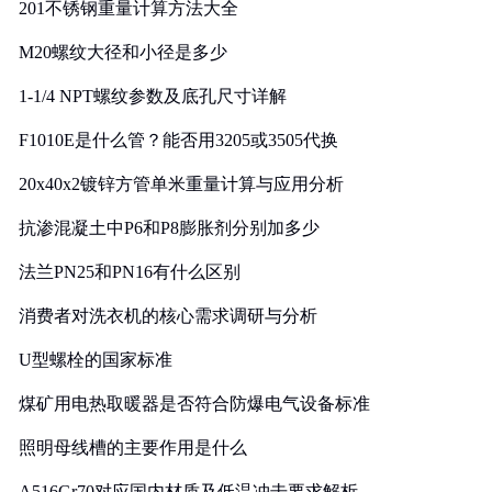
201不锈钢重量计算方法大全
M20螺纹大径和小径是多少
1-1/4 NPT螺纹参数及底孔尺寸详解
F1010E是什么管？能否用3205或3505代换
20x40x2镀锌方管单米重量计算与应用分析
抗渗混凝土中P6和P8膨胀剂分别加多少
法兰PN25和PN16有什么区别
消费者对洗衣机的核心需求调研与分析
U型螺栓的国家标准
煤矿用电热取暖器是否符合防爆电气设备标准
照明母线槽的主要作用是什么
A516Gr70对应国内材质及低温冲击要求解析