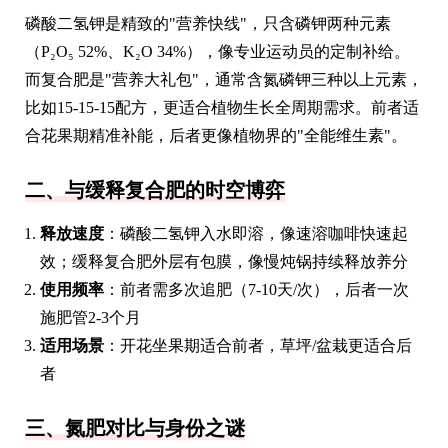
磷酸二氢钾是精致的"营养快线"，只含磷钾两种元素
（P₂O₅ 52%、K₂O 34%），像专业运动员的定制补给。
而复合肥是"营养大礼包"，通常含氮磷钾三种以上元素，
比如15-15-15配方，更适合植物生长全周期需求。前者适
合花果期精准补能，后者更像植物界的"全能维生素"。
二、与缓释复合肥的时空博弈
释放速度
：磷酸二氢钾入水即溶，像速溶咖啡快速起
效；缓释复合肥外层有包膜，像慢炖锅持续释放养分
使用频率
：前者需多次追肥（7-10天/次），后者一次
施肥管2-3个月
适用场景
：开花坐果期适合前者，草坪/盆栽更适合后
者
三、氮肥对比与身份之谜