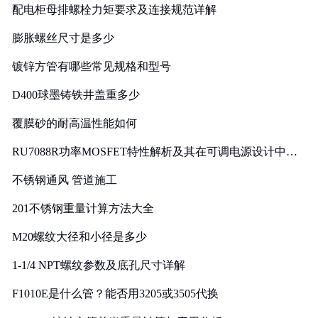
配电柜母排螺栓力矩要求及连接规范详解
膨胀螺丝尺寸是多少
镀锌方管有哪些常见规格和型号
D400球墨铸铁井盖重多少
覆膜砂的耐高温性能如何
RU7088R功率MOSFET特性解析及其在可调电源设计中的
实践
不锈钢通风 管道施工
201不锈钢重量计算方法大全
M20螺纹大径和小径是多少
1-1/4 NPT螺纹参数及底孔尺寸详解
F1010E是什么管？能否用3205或3505代换