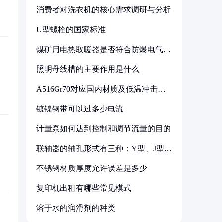
消费者对洗衣机的核心需求调研与分析
U型螺栓的国家标准
煤矿用电热取暖器是否符合防爆电气设
备标准
照明母线槽的主要作用是什么
A516Gr70对应国内材质及低温冲击要
求解析
镀镍钢带可以过多少电流
计量泵如何达到控制和调节流量的目的
联轴器的轴孔形式有三种：Y型、J型、
Z型
不锈钢材质厚度允许误差是多少
复印机出租有哪些常见模式
溶于水的润滑剂的种类