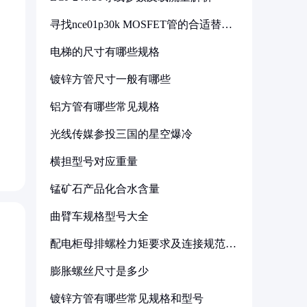
寻找nce01p30k MOSFET管的合适替代
型号
电梯的尺寸有哪些规格
镀锌方管尺寸一般有哪些
铝方管有哪些常见规格
光线传媒参投三国的星空爆冷
横担型号对应重量
锰矿石产品化合水含量
曲臂车规格型号大全
配电柜母排螺栓力矩要求及连接规范详
解
膨胀螺丝尺寸是多少
镀锌方管有哪些常见规格和型号