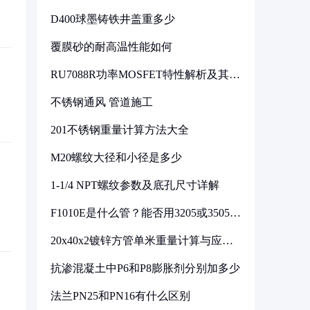
D400球墨铸铁井盖重多少
覆膜砂的耐高温性能如何
RU7088R功率MOSFET特性解析及其在
可调电源设计中的实践
不锈钢通风 管道施工
201不锈钢重量计算方法大全
M20螺纹大径和小径是多少
1-1/4 NPT螺纹参数及底孔尺寸详解
F1010E是什么管？能否用3205或3505代
换
20x40x2镀锌方管单米重量计算与应用
分析
抗渗混凝土中P6和P8膨胀剂分别加多少
法兰PN25和PN16有什么区别