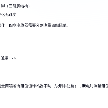
引脚（三引脚结构）
变化无跳变
操作；四联电位器需要分别测量四组阻值。
通常±5%）
测量两端若有阻值但蜂鸣器不响（说明非短路），断电时测量阻