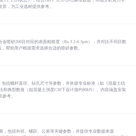
_1/2H状态），结合GB/T 5231-2012标准数据，详细分析其力学
差异，为工业选材提供参考。
砂200目对应的表面粗糙度（Ra 3.2-6.3μm），并对比不同目数
业实践，帮助用户根据需求选择合适的喷砂参数。
力，包括螺杆直径、钻孔尺寸等参数，并依据专业标准（如《混凝土结
方法和典型数值（如混凝土强度C30下设计值约80kN）。内容涵盖安装
员参考。
底孔计算，包括外径、螺距、公差等关键参数，并提供专业数据来源