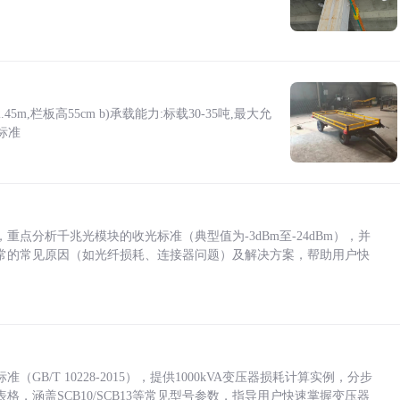
5m,栏板高55cm b)承载能力:标载30-35吨,最大允
标准
点分析千兆光模块的收光标准（典型值为-3dBm至-24dBm），并
常的常见原因（如光纤损耗、连接器问题）及解决方案，帮助用户快
/T 10228-2015），提供1000kVA变压器损耗计算实例，分步
，涵盖SCB10/SCB13等常见型号参数，指导用户快速掌握变压器