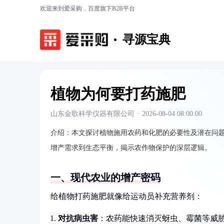
欢迎来到爱采购，百度旗下B2B平台
寻源宝典
植物为何要打药施肥
山东金歌科学仪器有限公司
·
2026-08-04 08:00:00
介绍：
本文探讨植物施用农药和化肥的必要性及潜在问
增产需求到生态平衡，揭示农作物保护的深层逻辑。
一、现代农业的增产密码
给植物打药施肥就像给运动员补充营养剂：
对抗病虫害
：农药能快速消灭蚜虫、霉菌等威胁，