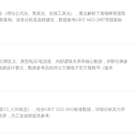
法（理论公式法、查表法、在线工具法），重点解析了黄铜棒密度取
计算案例、误差分析及选材建议，数据参考GB/T 4423-2007等国家标
括各引脚定义、典型电压/电流值、内部逻辑关系等核心数据，并附引脚参
电路设计要点，数据参考自杭州士兰微电子官方规格书（版本
_1/2H状态），结合GB/T 5231-2012标准数据，详细分析其力学
差异，为工业选材提供参考。