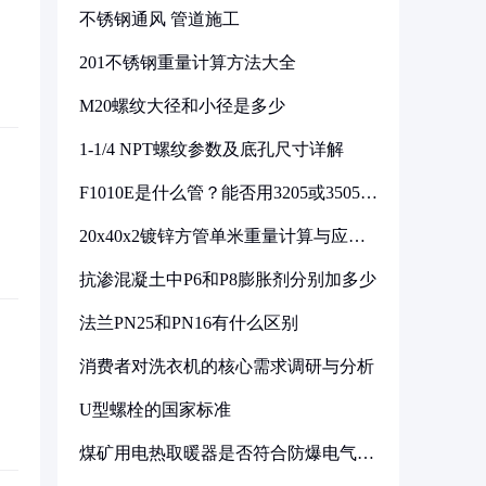
不锈钢通风 管道施工
201不锈钢重量计算方法大全
M20螺纹大径和小径是多少
1-1/4 NPT螺纹参数及底孔尺寸详解
F1010E是什么管？能否用3205或3505代
换
20x40x2镀锌方管单米重量计算与应用
分析
抗渗混凝土中P6和P8膨胀剂分别加多少
法兰PN25和PN16有什么区别
消费者对洗衣机的核心需求调研与分析
U型螺栓的国家标准
煤矿用电热取暖器是否符合防爆电气设
备标准