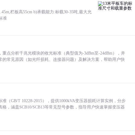
5m,栏板高55cm b)承载能力:标载30-35吨,最大允
标准
点分析千兆光模块的收光标准（典型值为-3dBm至-24dBm），并
常的常见原因（如光纤损耗、连接器问题）及解决方案，帮助用户快
/T 10228-2015），提供1000kVA变压器损耗计算实例，分步
，涵盖SCB10/SCB13等常见型号参数，指导用户快速掌握变压器