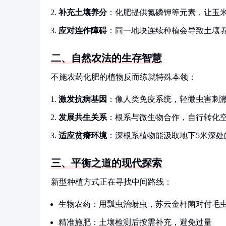
补充土壤养分
：化肥提供氮磷钾等元素，让玉米亩
应对连作障碍
：同一地块连续种植会导致土壤
二、自然农法的生存智慧
不施农药化肥的植物反而练就特殊本领：
激发抗病基因
：像人类免疫系统，轻微虫害刺
发展共生关系
：根系与微生物合作，自行转化
适应贫瘠环境
：深根系植物能汲取地下5米深处
三、平衡之道的现代探索
新型种植方式正在寻找中间路线：
生物农药：用瓢虫治蚜虫，苏云金杆菌对付毛
精准施肥：土壤检测后按需补充，避免过量