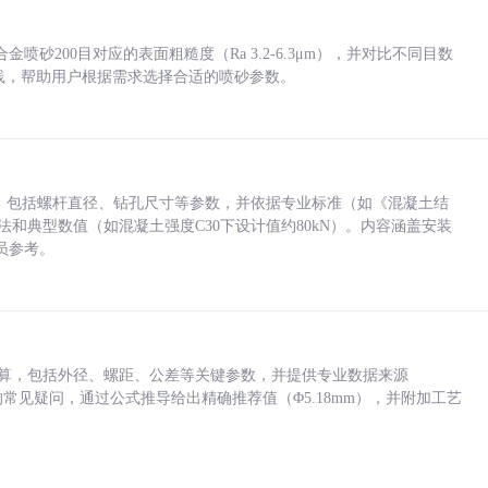
砂200目对应的表面粗糙度（Ra 3.2-6.3μm），并对比不同目数
业实践，帮助用户根据需求选择合适的喷砂参数。
力，包括螺杆直径、钻孔尺寸等参数，并依据专业标准（如《混凝土结
方法和典型数值（如混凝土强度C30下设计值约80kN）。内容涵盖安装
员参考。
底孔计算，包括外径、螺距、公差等关键参数，并提供专业数据来源
孔尺寸的常见疑问，通过公式推导给出精确推荐值（Φ5.18mm），并附加工艺