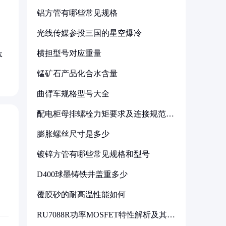
铝方管有哪些常见规格
光线传媒参投三国的星空爆冷
横担型号对应重量
体
锰矿石产品化合水含量
曲臂车规格型号大全
配电柜母排螺栓力矩要求及连接规范详
解
膨胀螺丝尺寸是多少
镀锌方管有哪些常见规格和型号
D400球墨铸铁井盖重多少
覆膜砂的耐高温性能如何
RU7088R功率MOSFET特性解析及其在
可调电源设计中的实践