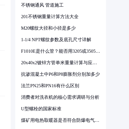
不锈钢通风 管道施工
201不锈钢重量计算方法大全
M20螺纹大径和小径是多少
1-1/4 NPT螺纹参数及底孔尺寸详解
F1010E是什么管？能否用3205或3505代
换
20x40x2镀锌方管单米重量计算与应用
分析
抗渗混凝土中P6和P8膨胀剂分别加多少
法兰PN25和PN16有什么区别
消费者对洗衣机的核心需求调研与分析
U型螺栓的国家标准
煤矿用电热取暖器是否符合防爆电气设
备标准