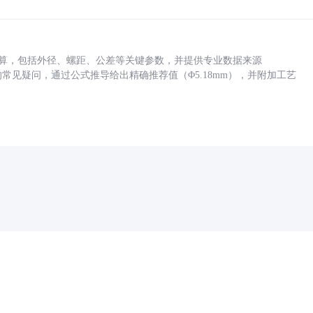
底孔计算，包括外径、螺距、公差等关键参数，并提供专业数据来源
孔尺寸的常见疑问，通过公式推导给出精确推荐值（Φ5.18mm），并附加工艺
药品医疗器械网络信息服务备案(京)网药械信息备字（2021）第00159号
京ICP证030173号
京公网安备11000002000001号