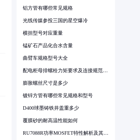
铝方管有哪些常见规格
光线传媒参投三国的星空爆冷
横担型号对应重量
锰矿石产品化合水含量
曲臂车规格型号大全
配电柜母排螺栓力矩要求及连接规范详
解
膨胀螺丝尺寸是多少
镀锌方管有哪些常见规格和型号
D400球墨铸铁井盖重多少
覆膜砂的耐高温性能如何
RU7088R功率MOSFET特性解析及其在
可调电源设计中的实践