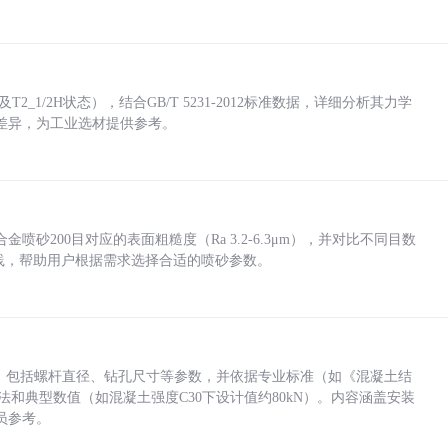
_1/2H状态），结合GB/T 5231-2012标准数据，详细分析其力学
差异，为工业选材提供参考。
砂200目对应的表面粗糙度（Ra 3.2-6.3μm），并对比不同目数
业实践，帮助用户根据需求选择合适的喷砂参数。
力，包括螺杆直径、钻孔尺寸等参数，并依据专业标准（如《混凝土结
方法和典型数值（如混凝土强度C30下设计值约80kN）。内容涵盖安装
员参考。