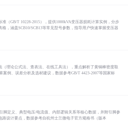
/T 10228-2015），提供1000kVA变压器损耗计算实例，分步
，涵盖SCB10/SCB13等常见型号参数，指导用户快速掌握变压器
法（理论公式法、查表法、在线工具法），重点解析了黄铜棒密度取
计算案例、误差分析及选材建议，数据参考GB/T 4423-2007等国家标
括各引脚定义、典型电压/电流值、内部逻辑关系等核心数据，并附引脚参
电路设计要点，数据参考自杭州士兰微电子官方规格书（版本