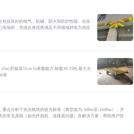
点包括良好的电气、机械、防火和防护性能。在应
心等场所，凭借自身优势满足不同领域对电力供应
5m,栏板高55cm b)承载能力:标载30-35吨,最大允
标准
点分析千兆光模块的收光标准（典型值为-3dBm至-24dBm），并
常的常见原因（如光纤损耗、连接器问题）及解决方案，帮助用户快