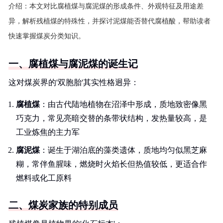
介绍：
本文对比腐植煤与腐泥煤的形成条件、外观特征及用途差
异，解析残植煤的特殊性，并探讨泥煤能否替代腐植酸，帮助读者
快速掌握煤炭分类知识。
一、腐植煤与腐泥煤的诞生记
这对煤炭界的'双胞胎'其实性格迥异：
腐植煤
：由古代陆地植物在沼泽中形成，质地致密像黑
巧克力，常见亮暗交替的条带状结构，发热量较高，是
工业炼焦的主力军
腐泥煤
：诞生于湖泊底的藻类遗体，质地均匀似黑芝麻
糊，常伴鱼腥味，燃烧时火焰长但热值较低，更适合作
燃料或化工原料
二、煤炭家族的特别成员