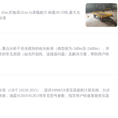
5m,栏板高55cm b)承载能力:标载30-35吨,最大允
标准
点分析千兆光模块的收光标准（典型值为-3dBm至-24dBm），并
常的常见原因（如光纤损耗、连接器问题）及解决方案，帮助用户快
/T 10228-2015），提供1000kVA变压器损耗计算实例，分步
，涵盖SCB10/SCB13等常见型号参数，指导用户快速掌握变压器