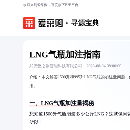
欢迎来到爱采购，百度旗下B2B平台
寻源宝典
LNG气瓶加注指南
武汉懿之刻智能科技有限公司
·
2026-08-04 08:00:00
介绍：
本文解答1500升和995升LNG气瓶的加注量
用。
一、LNG气瓶加注量揭秘
想知道1500升气瓶能装多少公斤LNG？这就像问背包
所以：