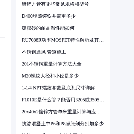
镀锌方管有哪些常见规格和型号
D400球墨铸铁井盖重多少
覆膜砂的耐高温性能如何
RU7088R功率MOSFET特性解析及其在
可调电源设计中的实践
不锈钢通风 管道施工
201不锈钢重量计算方法大全
M20螺纹大径和小径是多少
1-1/4 NPT螺纹参数及底孔尺寸详解
F1010E是什么管？能否用3205或3505代
换
20x40x2镀锌方管单米重量计算与应用
分析
抗渗混凝土中P6和P8膨胀剂分别加多少