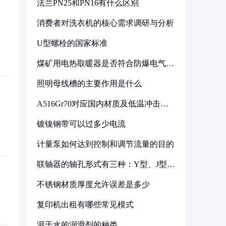
法兰PN25和PN16有什么区别
消费者对洗衣机的核心需求调研与分析
U型螺栓的国家标准
煤矿用电热取暖器是否符合防爆电气设
备标准
照明母线槽的主要作用是什么
A516Gr70对应国内材质及低温冲击要
求解析
镀镍钢带可以过多少电流
计量泵如何达到控制和调节流量的目的
联轴器的轴孔形式有三种：Y型、J型、
Z型
不锈钢材质厚度允许误差是多少
复印机出租有哪些常见模式
溶于水的润滑剂的种类