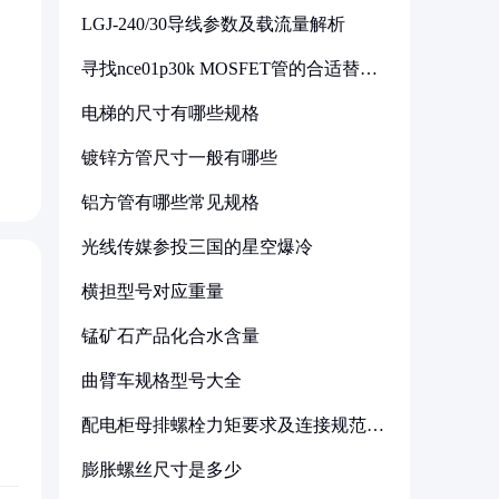
LGJ-240/30导线参数及载流量解析
寻找nce01p30k MOSFET管的合适替代
型号
电梯的尺寸有哪些规格
镀锌方管尺寸一般有哪些
铝方管有哪些常见规格
光线传媒参投三国的星空爆冷
横担型号对应重量
锰矿石产品化合水含量
曲臂车规格型号大全
配电柜母排螺栓力矩要求及连接规范详
解
膨胀螺丝尺寸是多少