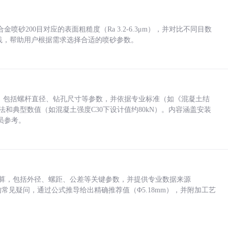
砂200目对应的表面粗糙度（Ra 3.2-6.3μm），并对比不同目数
业实践，帮助用户根据需求选择合适的喷砂参数。
力，包括螺杆直径、钻孔尺寸等参数，并依据专业标准（如《混凝土结
方法和典型数值（如混凝土强度C30下设计值约80kN）。内容涵盖安装
员参考。
底孔计算，包括外径、螺距、公差等关键参数，并提供专业数据来源
孔尺寸的常见疑问，通过公式推导给出精确推荐值（Φ5.18mm），并附加工艺