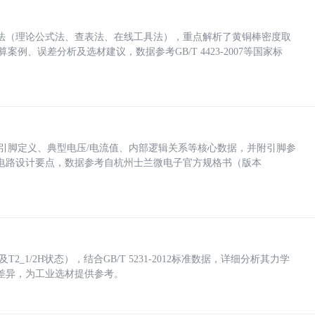
法（理论公式法、查表法、在线工具法），重点解析了黄铜棒密度取
计算案例、误差分析及选材建议，数据参考GB/T 4423-2007等国家标
括各引脚定义、典型电压/电流值、内部逻辑关系等核心数据，并附引脚参
电路设计要点，数据参考自杭州士兰微电子官方规格书（版本
_1/2H状态），结合GB/T 5231-2012标准数据，详细分析其力学
差异，为工业选材提供参考。