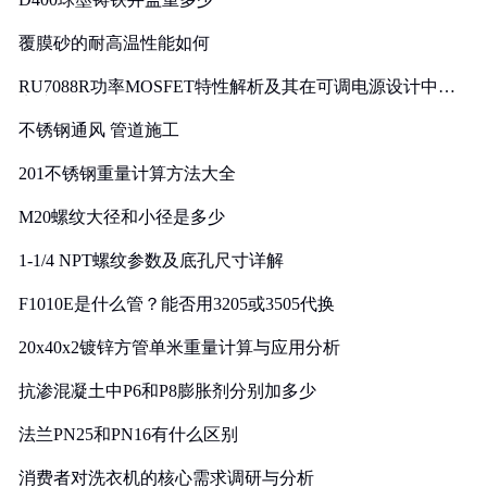
覆膜砂的耐高温性能如何
RU7088R功率MOSFET特性解析及其在可调电源设计中的
实践
不锈钢通风 管道施工
201不锈钢重量计算方法大全
M20螺纹大径和小径是多少
1-1/4 NPT螺纹参数及底孔尺寸详解
F1010E是什么管？能否用3205或3505代换
20x40x2镀锌方管单米重量计算与应用分析
抗渗混凝土中P6和P8膨胀剂分别加多少
法兰PN25和PN16有什么区别
消费者对洗衣机的核心需求调研与分析