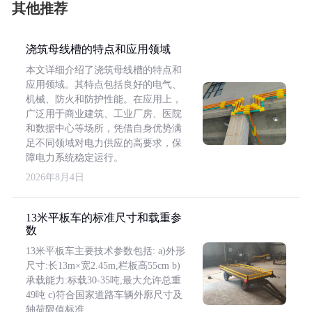
其他推荐
浇筑母线槽的特点和应用领域
本文详细介绍了浇筑母线槽的特点和
应用领域。其特点包括良好的电气、
机械、防火和防护性能。在应用上，
广泛用于商业建筑、工业厂房、医院
和数据中心等场所，凭借自身优势满
足不同领域对电力供应的高要求，保
障电力系统稳定运行。
2026年8月4日
13米平板车的标准尺寸和载重参
数
13米平板车主要技术参数包括: a)外形
尺寸:长13m×宽2.45m,栏板高55cm b)
承载能力:标载30-35吨,最大允许总重
49吨 c)符合国家道路车辆外廓尺寸及
轴荷限值标准