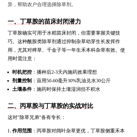
异，帮助农户合理选择除草剂。
一、丁草胺的苗床封闭潜力
丁草胺确实可用于水稻苗床封闭，但需要掌握关键技
巧。这种酰胺类除草剂通过抑制杂草幼芽生长发挥作
用，尤其对稗草、千金子等一年生禾本科杂草有效。使
用时需注意：
时机把控
：播种后2-3天内施药效果理想
剂量控制
：亩用50-60毫升30%乳油兑水30公斤
土壤条件
：施药时保持土壤湿润但不积水
二、丙草胺与丁草胺的实战对比
这对"除草兄弟"各有专长：
作用范围
：丙草胺对阔叶杂草更优，丁草胺侧重禾本