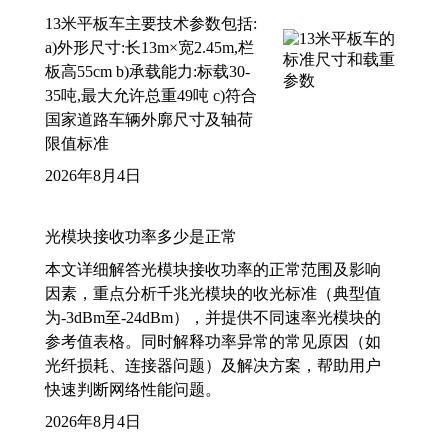
13米平板车主要技术参数包括:
a)外形尺寸:长13m×宽2.45m,栏
板高55cm b)承载能力:标载30-
35吨,最大允许总重49吨 c)符合
国家道路车辆外廓尺寸及轴荷
限值标准
2026年8月4日
光模块接收功率多少是正常
本文详细解答光模块接收功率的正常范围及影响
因素，重点分析千兆光模块的收光标准（典型值
为-3dBm至-24dBm），并提供不同速率光模块的
参考值表格。同时解释功率异常的常见原因（如
光纤损耗、连接器问题）及解决方案，帮助用户
快速判断网络性能问题。
2026年8月4日