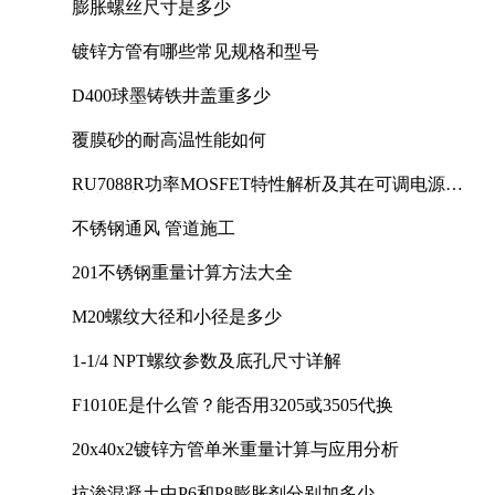
膨胀螺丝尺寸是多少
镀锌方管有哪些常见规格和型号
D400球墨铸铁井盖重多少
覆膜砂的耐高温性能如何
RU7088R功率MOSFET特性解析及其在可调电源设
计中的实践
不锈钢通风 管道施工
201不锈钢重量计算方法大全
M20螺纹大径和小径是多少
1-1/4 NPT螺纹参数及底孔尺寸详解
F1010E是什么管？能否用3205或3505代换
20x40x2镀锌方管单米重量计算与应用分析
抗渗混凝土中P6和P8膨胀剂分别加多少