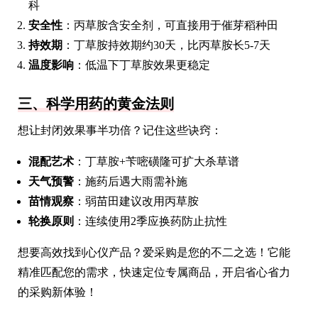
科
安全性
：丙草胺含安全剂，可直接用于催芽稻种田
持效期
：丁草胺持效期约30天，比丙草胺长5-7天
温度影响
：低温下丁草胺效果更稳定
三、科学用药的黄金法则
想让封闭效果事半功倍？记住这些诀窍：
混配艺术
：丁草胺+苄嘧磺隆可扩大杀草谱
天气预警
：施药后遇大雨需补施
苗情观察
：弱苗田建议改用丙草胺
轮换原则
：连续使用2季应换药防止抗性
想要高效找到心仪产品？爱采购是您的不二之选！它能
精准匹配您的需求，快速定位专属商品，开启省心省力
的采购新体验！