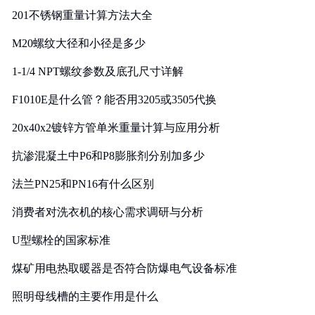
201不锈钢重量计算方法大全
M20螺纹大径和小径是多少
1-1/4 NPT螺纹参数及底孔尺寸详解
F1010E是什么管？能否用3205或3505代换
20x40x2镀锌方管单米重量计算与应用分析
抗渗混凝土中P6和P8膨胀剂分别加多少
法兰PN25和PN16有什么区别
消费者对洗衣机的核心需求调研与分析
U型螺栓的国家标准
煤矿用电热取暖器是否符合防爆电气设备标准
照明母线槽的主要作用是什么