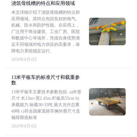
浇筑母线槽的特点和应用领域
本文详细介绍了浇筑母线槽的特点和
应用领域。其特点包括良好的电气、
机械、防火和防护性能。在应用上，
广泛用于商业建筑、工业厂房、医院
和数据中心等场所，凭借自身优势满
足不同领域对电力供应的高要求，保
障电力系统稳定运行。
2026年8月4日
13米平板车的标准尺寸和载重参
数
13米平板车主要技术参数包括: a)外形
尺寸:长13m×宽2.45m,栏板高55cm b)
承载能力:标载30-35吨,最大允许总重
49吨 c)符合国家道路车辆外廓尺寸及
轴荷限值标准
2026年8月4日