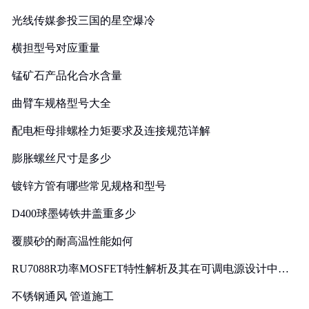
光线传媒参投三国的星空爆冷
横担型号对应重量
锰矿石产品化合水含量
曲臂车规格型号大全
配电柜母排螺栓力矩要求及连接规范详解
膨胀螺丝尺寸是多少
镀锌方管有哪些常见规格和型号
D400球墨铸铁井盖重多少
覆膜砂的耐高温性能如何
RU7088R功率MOSFET特性解析及其在可调电源设计中的
实践
不锈钢通风 管道施工