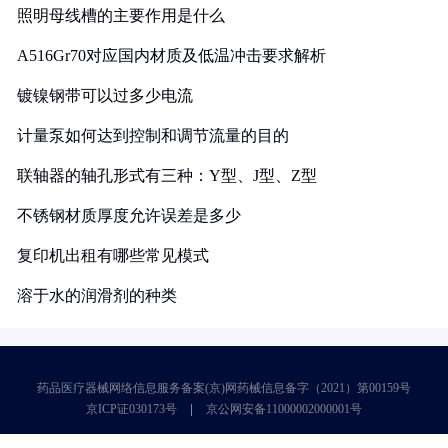
照明母线槽的主要作用是什么
A516Gr70对应国内材质及低温冲击要求解析
镀镍钢带可以过多少电流
计量泵如何达到控制和调节流量的目的
联轴器的轴孔形式有三种：Y型、J型、Z型
不锈钢材质厚度允许误差是多少
复印机出租有哪些常见模式
溶于水的润滑剂的种类
药品医疗器械网络信息服务备案(京)网药械信息备字（2021）第00159号
京ICP证030173号
京公网安备11000002000001号