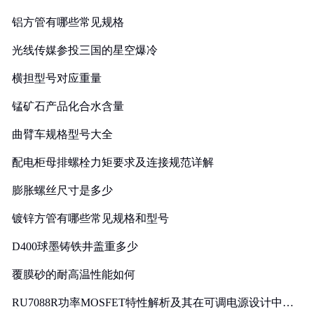
铝方管有哪些常见规格
光线传媒参投三国的星空爆冷
横担型号对应重量
锰矿石产品化合水含量
曲臂车规格型号大全
配电柜母排螺栓力矩要求及连接规范详解
膨胀螺丝尺寸是多少
镀锌方管有哪些常见规格和型号
D400球墨铸铁井盖重多少
覆膜砂的耐高温性能如何
RU7088R功率MOSFET特性解析及其在可调电源设计中的
实践