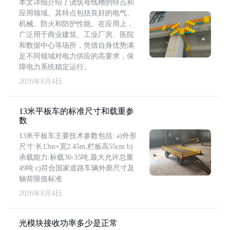
本文详细介绍了浇筑母线槽的特点和
应用领域。其特点包括良好的电气、
机械、防火和防护性能。在应用上，
广泛用于商业建筑、工业厂房、医院
和数据中心等场所，凭借自身优势满
足不同领域对电力供应的高要求，保
障电力系统稳定运行。
2026年8月4日
13米平板车的标准尺寸和载重参
数
13米平板车主要技术参数包括: a)外形
尺寸:长13m×宽2.45m,栏板高55cm b)
承载能力:标载30-35吨,最大允许总重
49吨 c)符合国家道路车辆外廓尺寸及
轴荷限值标准
2026年8月4日
光模块接收功率多少是正常