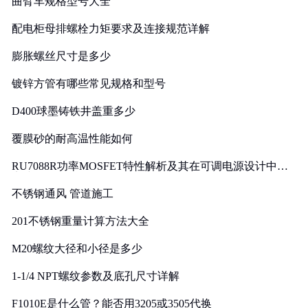
曲臂车规格型号大全
配电柜母排螺栓力矩要求及连接规范详解
膨胀螺丝尺寸是多少
镀锌方管有哪些常见规格和型号
D400球墨铸铁井盖重多少
覆膜砂的耐高温性能如何
RU7088R功率MOSFET特性解析及其在可调电源设计中的
实践
不锈钢通风 管道施工
201不锈钢重量计算方法大全
M20螺纹大径和小径是多少
1-1/4 NPT螺纹参数及底孔尺寸详解
F1010E是什么管？能否用3205或3505代换