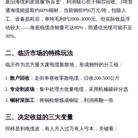
废旧海缆剥皮就像'拆盲盒'，利润核心在于铜芯回收。1吨普
通海缆能提取约60%铜材，当前铜价约6万元/吨，扣除人
工、设备损耗后，单吨毛利约2000-3000元。但实际收益浮
动较大——海底电缆含铜量可达80%，而通信光缆可能不足
30%。
二、临沂市场的特殊玩法
临沂作为北方最大废电缆集散地，形成独特的分工链：
散户回收
：走街串巷收零散电缆，日收200-500公斤
专业剥皮场
：集中处理大批量电缆，采用机械破碎分选
铜材深加工
：将铜粒熔炼成铜锭，利润再翻一倍
三、决定收益的三大变量
同样是剥电缆皮，有人月入过万有人亏本，关键看：