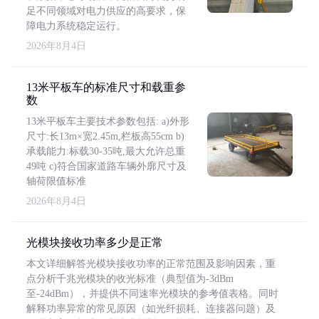
足不同领域对电力供应的高要求，保
障电力系统稳定运行。
2026年8月4日
13米平板车的标准尺寸和载重参
数
13米平板车主要技术参数包括: a)外形
尺寸:长13m×宽2.45m,栏板高55cm b)
承载能力:标载30-35吨,最大允许总重
49吨 c)符合国家道路车辆外廓尺寸及
轴荷限值标准
2026年8月4日
光模块接收功率多少是正常
本文详细解答光模块接收功率的正常范围及影响因素，重
点分析千兆光模块的收光标准（典型值为-3dBm
至-24dBm），并提供不同速率光模块的参考值表格。同时
解释功率异常的常见原因（如光纤损耗、连接器问题）及