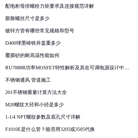
配电柜母排螺栓力矩要求及连接规范详解
膨胀螺丝尺寸是多少
镀锌方管有哪些常见规格和型号
D400球墨铸铁井盖重多少
覆膜砂的耐高温性能如何
RU7088R功率MOSFET特性解析及其在可调电源设计中的
实践
不锈钢通风 管道施工
201不锈钢重量计算方法大全
M20螺纹大径和小径是多少
1-1/4 NPT螺纹参数及底孔尺寸详解
F1010E是什么管？能否用3205或3505代换