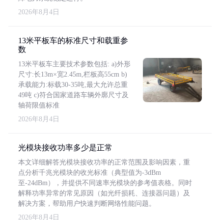
2026年8月4日
13米平板车的标准尺寸和载重参
数
13米平板车主要技术参数包括: a)外形
尺寸:长13m×宽2.45m,栏板高55cm b)
承载能力:标载30-35吨,最大允许总重
49吨 c)符合国家道路车辆外廓尺寸及
轴荷限值标准
2026年8月4日
光模块接收功率多少是正常
本文详细解答光模块接收功率的正常范围及影响因素，重
点分析千兆光模块的收光标准（典型值为-3dBm
至-24dBm），并提供不同速率光模块的参考值表格。同时
解释功率异常的常见原因（如光纤损耗、连接器问题）及
解决方案，帮助用户快速判断网络性能问题。
2026年8月4日