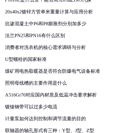
20x40x2镀锌方管单米重量计算与应用分析
抗渗混凝土中P6和P8膨胀剂分别加多少
法兰PN25和PN16有什么区别
消费者对洗衣机的核心需求调研与分析
U型螺栓的国家标准
煤矿用电热取暖器是否符合防爆电气设备标准
照明母线槽的主要作用是什么
A516Gr70对应国内材质及低温冲击要求解析
镀镍钢带可以过多少电流
计量泵如何达到控制和调节流量的目的
联轴器的轴孔形式有三种：Y型、J型、Z型