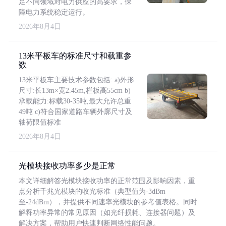
足不同领域对电力供应的高要求，保
障电力系统稳定运行。
2026年8月4日
13米平板车的标准尺寸和载重参
数
13米平板车主要技术参数包括: a)外形
尺寸:长13m×宽2.45m,栏板高55cm b)
承载能力:标载30-35吨,最大允许总重
49吨 c)符合国家道路车辆外廓尺寸及
轴荷限值标准
2026年8月4日
光模块接收功率多少是正常
本文详细解答光模块接收功率的正常范围及影响因素，重
点分析千兆光模块的收光标准（典型值为-3dBm
至-24dBm），并提供不同速率光模块的参考值表格。同时
解释功率异常的常见原因（如光纤损耗、连接器问题）及
解决方案，帮助用户快速判断网络性能问题。