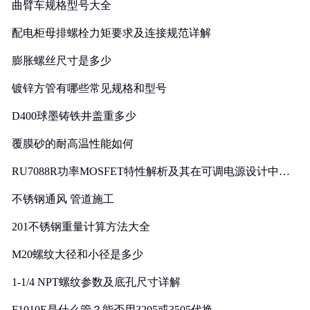
曲臂车规格型号大全
配电柜母排螺栓力矩要求及连接规范详解
膨胀螺丝尺寸是多少
镀锌方管有哪些常见规格和型号
D400球墨铸铁井盖重多少
覆膜砂的耐高温性能如何
RU7088R功率MOSFET特性解析及其在可调电源设计中的
实践
不锈钢通风 管道施工
201不锈钢重量计算方法大全
M20螺纹大径和小径是多少
1-1/4 NPT螺纹参数及底孔尺寸详解
F1010E是什么管？能否用3205或3505代换