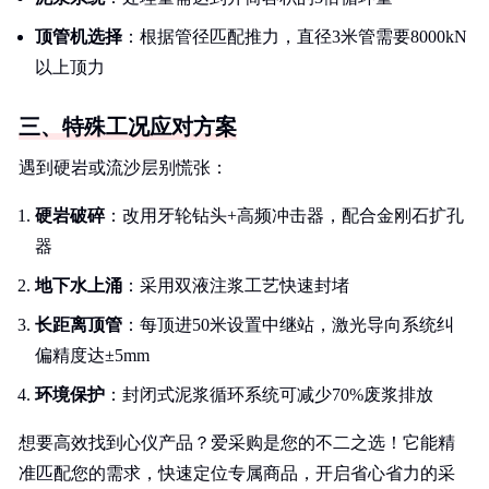
顶管机选择
：根据管径匹配推力，直径3米管需要8000kN
以上顶力
三、特殊工况应对方案
遇到硬岩或流沙层别慌张：
硬岩破碎
：改用牙轮钻头+高频冲击器，配合金刚石扩孔
器
地下水上涌
：采用双液注浆工艺快速封堵
长距离顶管
：每顶进50米设置中继站，激光导向系统纠
偏精度达±5mm
环境保护
：封闭式泥浆循环系统可减少70%废浆排放
想要高效找到心仪产品？爱采购是您的不二之选！它能精
准匹配您的需求，快速定位专属商品，开启省心省力的采