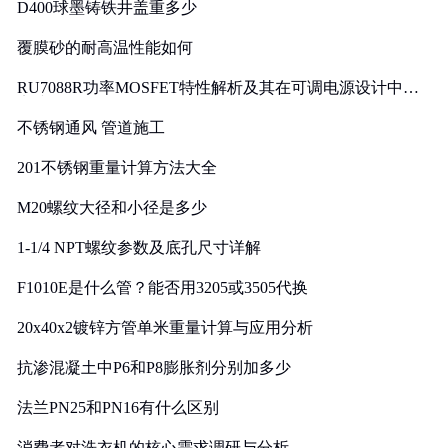
D400球墨铸铁井盖重多少
覆膜砂的耐高温性能如何
RU7088R功率MOSFET特性解析及其在可调电源设计中的
实践
不锈钢通风 管道施工
201不锈钢重量计算方法大全
M20螺纹大径和小径是多少
1-1/4 NPT螺纹参数及底孔尺寸详解
F1010E是什么管？能否用3205或3505代换
20x40x2镀锌方管单米重量计算与应用分析
抗渗混凝土中P6和P8膨胀剂分别加多少
法兰PN25和PN16有什么区别
消费者对洗衣机的核心需求调研与分析