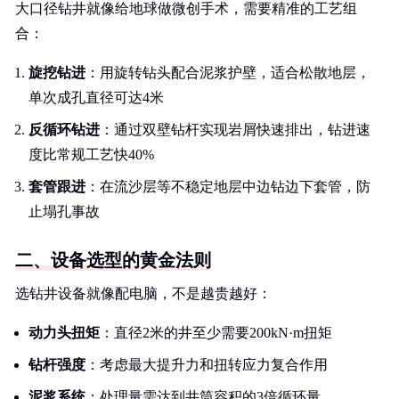
大口径钻井就像给地球做微创手术，需要精准的工艺组
合：
旋挖钻进
：用旋转钻头配合泥浆护壁，适合松散地层，
单次成孔直径可达4米
反循环钻进
：通过双壁钻杆实现岩屑快速排出，钻进速
度比常规工艺快40%
套管跟进
：在流沙层等不稳定地层中边钻边下套管，防
止塌孔事故
二、设备选型的黄金法则
选钻井设备就像配电脑，不是越贵越好：
动力头扭矩
：直径2米的井至少需要200kN·m扭矩
钻杆强度
：考虑最大提升力和扭转应力复合作用
泥浆系统
：处理量需达到井筒容积的3倍循环量