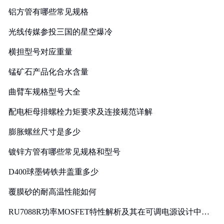
铝方管有哪些常见规格
光线传媒参投三国的星空爆冷
横担型号对应重量
锰矿石产品化合水含量
曲臂车规格型号大全
配电柜母排螺栓力矩要求及连接规范详解
膨胀螺丝尺寸是多少
镀锌方管有哪些常见规格和型号
D400球墨铸铁井盖重多少
覆膜砂的耐高温性能如何
RU7088R功率MOSFET特性解析及其在可调电源设计中的
实践