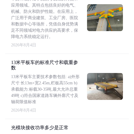
应用领域。其特点包括良好的电气、
机械、防火和防护性能。在应用上，
广泛用于商业建筑、工业厂房、医院
和数据中心等场所，凭借自身优势满
足不同领域对电力供应的高要求，保
障电力系统稳定运行。
2026年8月4日
13米平板车的标准尺寸和载重参
数
13米平板车主要技术参数包括: a)外形
尺寸:长13m×宽2.45m,栏板高55cm b)
承载能力:标载30-35吨,最大允许总重
49吨 c)符合国家道路车辆外廓尺寸及
轴荷限值标准
2026年8月4日
光模块接收功率多少是正常