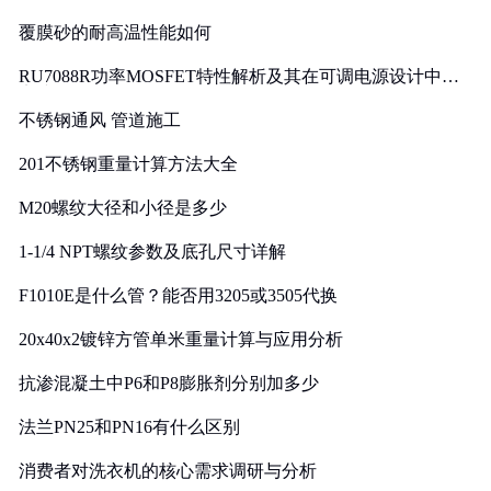
覆膜砂的耐高温性能如何
RU7088R功率MOSFET特性解析及其在可调电源设计中的
实践
不锈钢通风 管道施工
201不锈钢重量计算方法大全
M20螺纹大径和小径是多少
1-1/4 NPT螺纹参数及底孔尺寸详解
F1010E是什么管？能否用3205或3505代换
20x40x2镀锌方管单米重量计算与应用分析
抗渗混凝土中P6和P8膨胀剂分别加多少
法兰PN25和PN16有什么区别
消费者对洗衣机的核心需求调研与分析