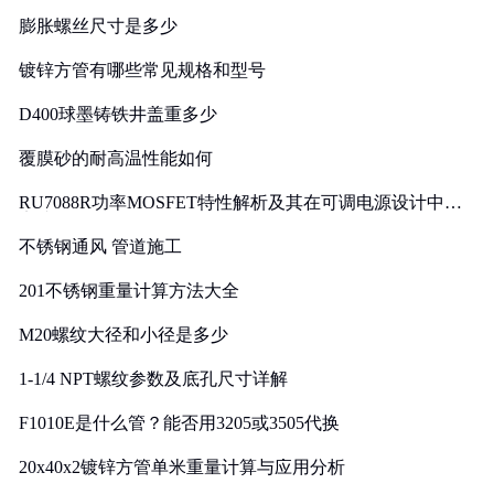
膨胀螺丝尺寸是多少
镀锌方管有哪些常见规格和型号
D400球墨铸铁井盖重多少
覆膜砂的耐高温性能如何
RU7088R功率MOSFET特性解析及其在可调电源设计中的
实践
不锈钢通风 管道施工
201不锈钢重量计算方法大全
M20螺纹大径和小径是多少
1-1/4 NPT螺纹参数及底孔尺寸详解
F1010E是什么管？能否用3205或3505代换
20x40x2镀锌方管单米重量计算与应用分析