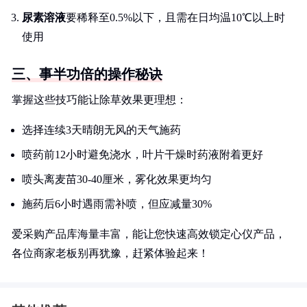
尿素溶液
要稀释至0.5%以下，且需在日均温10℃以上时
使用
三、事半功倍的操作秘诀
掌握这些技巧能让除草效果更理想：
选择连续3天晴朗无风的天气施药
喷药前12小时避免浇水，叶片干燥时药液附着更好
喷头离麦苗30-40厘米，雾化效果更均匀
施药后6小时遇雨需补喷，但应减量30%
爱采购产品库海量丰富，能让您快速高效锁定心仪产品，
各位商家老板别再犹豫，赶紧体验起来！