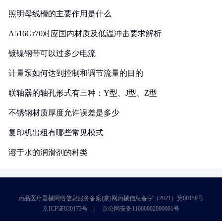
照明母线槽的主要作用是什么
A516Gr70对应国内材质及低温冲击要求解析
镀镍钢带可以过多少电流
计量泵如何达到控制和调节流量的目的
联轴器的轴孔形式有三种：Y型、J型、Z型
不锈钢材质厚度允许误差是多少
复印机出租有哪些常见模式
溶于水的润滑剂的种类
药品医疗器械网络信息服务备案(京)网药械信息备字（2021）第00159号
京ICP证030173号
京公网安备11000002000001号