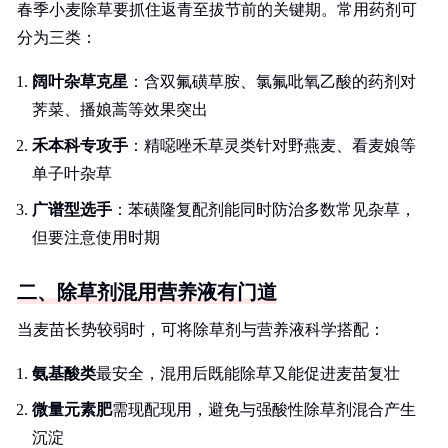
春季小麦除草要抓住返青至拔节前的关键期。常用药剂可
分为三类：
阔叶杂草克星
：含双氟磺草胺、氯氟吡氧乙酸的药剂对
荠菜、播娘蒿等效果突出
禾本科专攻手
：精噁唑禾草灵类针对野燕麦、看麦娘等
单子叶杂草
广谱型选手
：苯磺隆复配剂能同时防治多数常见杂草，
但要注意使用时期
二、除草剂混用营养液有门道
当麦苗长势较弱时，可将除草剂与营养液科学搭配：
氨基酸类
最安全，混用后既能除草又能促进麦苗复壮
微量元素肥
需现配现用，避免与强酸性除草剂混合产生
沉淀