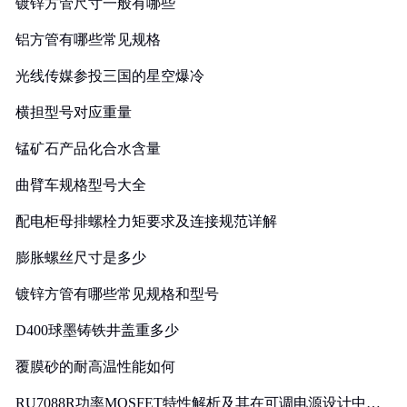
镀锌方管尺寸一般有哪些
铝方管有哪些常见规格
光线传媒参投三国的星空爆冷
横担型号对应重量
锰矿石产品化合水含量
曲臂车规格型号大全
配电柜母排螺栓力矩要求及连接规范详解
膨胀螺丝尺寸是多少
镀锌方管有哪些常见规格和型号
D400球墨铸铁井盖重多少
覆膜砂的耐高温性能如何
RU7088R功率MOSFET特性解析及其在可调电源设计中的