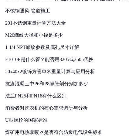
实践
不锈钢通风 管道施工
201不锈钢重量计算方法大全
M20螺纹大径和小径是多少
1-1/4 NPT螺纹参数及底孔尺寸详解
F1010E是什么管？能否用3205或3505代换
20x40x2镀锌方管单米重量计算与应用分析
抗渗混凝土中P6和P8膨胀剂分别加多少
法兰PN25和PN16有什么区别
消费者对洗衣机的核心需求调研与分析
U型螺栓的国家标准
煤矿用电热取暖器是否符合防爆电气设备标准