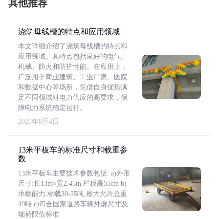
其他推荐
浇筑母线槽的特点和应用领域
本文详细介绍了浇筑母线槽的特点和
应用领域。其特点包括良好的电气、
机械、防火和防护性能。在应用上，
广泛用于商业建筑、工业厂房、医院
和数据中心等场所，凭借自身优势满
足不同领域对电力供应的高要求，保
障电力系统稳定运行。
2026年8月4日
13米平板车的标准尺寸和载重参
数
13米平板车主要技术参数包括: a)外形
尺寸:长13m×宽2.45m,栏板高55cm b)
承载能力:标载30-35吨,最大允许总重
49吨 c)符合国家道路车辆外廓尺寸及
轴荷限值标准