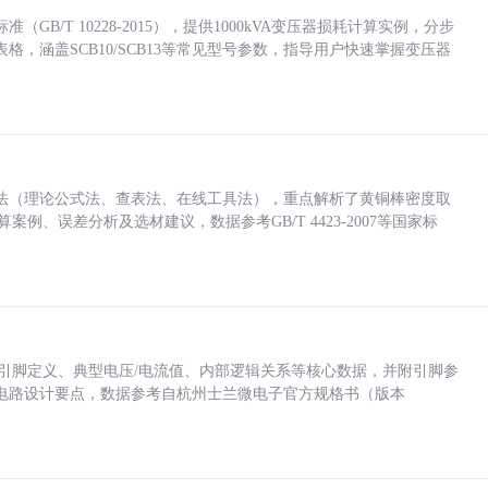
/T 10228-2015），提供1000kVA变压器损耗计算实例，分步
，涵盖SCB10/SCB13等常见型号参数，指导用户快速掌握变压器
法（理论公式法、查表法、在线工具法），重点解析了黄铜棒密度取
计算案例、误差分析及选材建议，数据参考GB/T 4423-2007等国家标
括各引脚定义、典型电压/电流值、内部逻辑关系等核心数据，并附引脚参
电路设计要点，数据参考自杭州士兰微电子官方规格书（版本