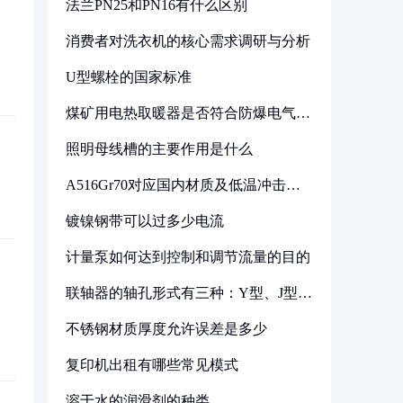
法兰PN25和PN16有什么区别
消费者对洗衣机的核心需求调研与分析
U型螺栓的国家标准
煤矿用电热取暖器是否符合防爆电气设
备标准
照明母线槽的主要作用是什么
A516Gr70对应国内材质及低温冲击要
求解析
镀镍钢带可以过多少电流
计量泵如何达到控制和调节流量的目的
联轴器的轴孔形式有三种：Y型、J型、
Z型
不锈钢材质厚度允许误差是多少
复印机出租有哪些常见模式
溶于水的润滑剂的种类