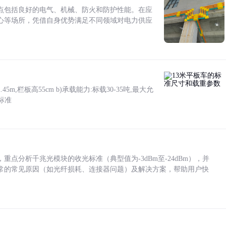
点包括良好的电气、机械、防火和防护性能。在应
心等场所，凭借自身优势满足不同领域对电力供应
5m,栏板高55cm b)承载能力:标载30-35吨,最大允
标准
点分析千兆光模块的收光标准（典型值为-3dBm至-24dBm），并
常的常见原因（如光纤损耗、连接器问题）及解决方案，帮助用户快