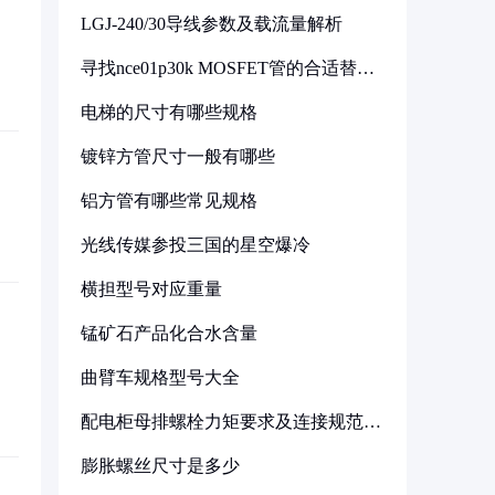
LGJ-240/30导线参数及载流量解析
寻找nce01p30k MOSFET管的合适替代
型号
电梯的尺寸有哪些规格
镀锌方管尺寸一般有哪些
铝方管有哪些常见规格
光线传媒参投三国的星空爆冷
横担型号对应重量
锰矿石产品化合水含量
曲臂车规格型号大全
配电柜母排螺栓力矩要求及连接规范详
解
膨胀螺丝尺寸是多少