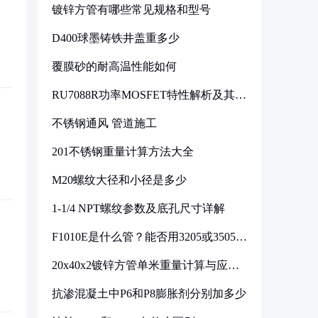
镀锌方管有哪些常见规格和型号
D400球墨铸铁井盖重多少
覆膜砂的耐高温性能如何
RU7088R功率MOSFET特性解析及其在
可调电源设计中的实践
不锈钢通风 管道施工
201不锈钢重量计算方法大全
M20螺纹大径和小径是多少
1-1/4 NPT螺纹参数及底孔尺寸详解
F1010E是什么管？能否用3205或3505代
换
20x40x2镀锌方管单米重量计算与应用
分析
抗渗混凝土中P6和P8膨胀剂分别加多少