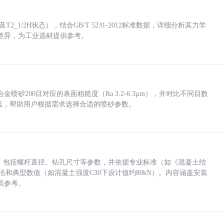
_1/2H状态），结合GB/T 5231-2012标准数据，详细分析其力学
差异，为工业选材提供参考。
砂200目对应的表面粗糙度（Ra 3.2-6.3μm），并对比不同目数
业实践，帮助用户根据需求选择合适的喷砂参数。
力，包括螺杆直径、钻孔尺寸等参数，并依据专业标准（如《混凝土结
方法和典型数值（如混凝土强度C30下设计值约80kN）。内容涵盖安装
员参考。