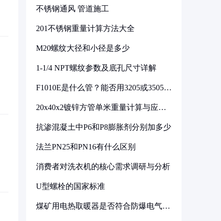
不锈钢通风 管道施工
201不锈钢重量计算方法大全
M20螺纹大径和小径是多少
1-1/4 NPT螺纹参数及底孔尺寸详解
F1010E是什么管？能否用3205或3505代
换
20x40x2镀锌方管单米重量计算与应用
分析
抗渗混凝土中P6和P8膨胀剂分别加多少
法兰PN25和PN16有什么区别
消费者对洗衣机的核心需求调研与分析
U型螺栓的国家标准
煤矿用电热取暖器是否符合防爆电气设
备标准