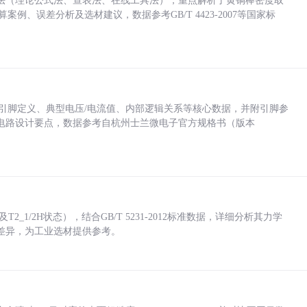
法（理论公式法、查表法、在线工具法），重点解析了黄铜棒密度取
计算案例、误差分析及选材建议，数据参考GB/T 4423-2007等国家标
括各引脚定义、典型电压/电流值、内部逻辑关系等核心数据，并附引脚参
电路设计要点，数据参考自杭州士兰微电子官方规格书（版本
_1/2H状态），结合GB/T 5231-2012标准数据，详细分析其力学
差异，为工业选材提供参考。