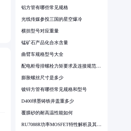
铝方管有哪些常见规格
光线传媒参投三国的星空爆冷
横担型号对应重量
锰矿石产品化合水含量
曲臂车规格型号大全
配电柜母排螺栓力矩要求及连接规范详
解
膨胀螺丝尺寸是多少
镀锌方管有哪些常见规格和型号
D400球墨铸铁井盖重多少
覆膜砂的耐高温性能如何
RU7088R功率MOSFET特性解析及其在
可调电源设计中的实践