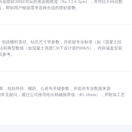
砂200目对应的表面粗糙度（Ra 3.2-6.3μm），并对比不同目数
业实践，帮助用户根据需求选择合适的喷砂参数。
力，包括螺杆直径、钻孔尺寸等参数，并依据专业标准（如《混凝土结
方法和典型数值（如混凝土强度C30下设计值约80kN）。内容涵盖安装
员参考。
底孔计算，包括外径、螺距、公差等关键参数，并提供专业数据来源
孔尺寸的常见疑问，通过公式推导给出精确推荐值（Φ5.18mm），并附加工艺