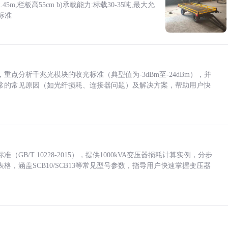
5m,栏板高55cm b)承载能力:标载30-35吨,最大允
标准
点分析千兆光模块的收光标准（典型值为-3dBm至-24dBm），并
常的常见原因（如光纤损耗、连接器问题）及解决方案，帮助用户快
/T 10228-2015），提供1000kVA变压器损耗计算实例，分步
，涵盖SCB10/SCB13等常见型号参数，指导用户快速掌握变压器