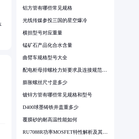
铝方管有哪些常见规格
光线传媒参投三国的星空爆冷
体
横担型号对应重量
锰矿石产品化合水含量
曲臂车规格型号大全
配电柜母排螺栓力矩要求及连接规范详
解
膨胀螺丝尺寸是多少
镀锌方管有哪些常见规格和型号
D400球墨铸铁井盖重多少
覆膜砂的耐高温性能如何
RU7088R功率MOSFET特性解析及其在
可调电源设计中的实践