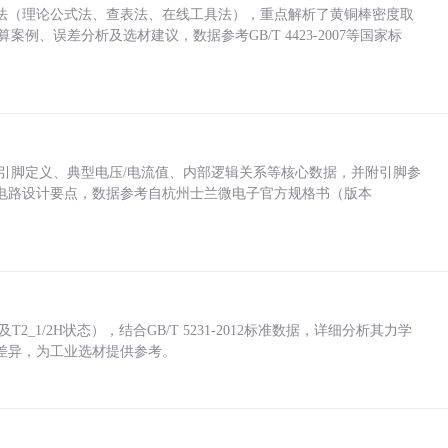
法（理论公式法、查表法、在线工具法），重点解析了黄铜棒密度取
计算案例、误差分析及选材建议，数据参考GB/T 4423-2007等国家标
括各引脚定义、典型电压/电流值、内部逻辑关系等核心数据，并附引脚参
电路设计要点，数据参考自杭州士兰微电子官方规格书（版本
_1/2H状态），结合GB/T 5231-2012标准数据，详细分析其力学
差异，为工业选材提供参考。