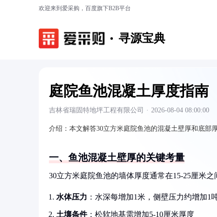
欢迎来到爱采购，百度旗下B2B平台
寻源宝典
庭院鱼池混凝土厚度指南
吉林省瑞固特地坪工程有限公司
·
2026-08-04 08:00:00
介绍：
本文解答30立方米庭院鱼池的混凝土壁厚和底部
一、鱼池混凝土壁厚的关键考量
30立方米庭院鱼池的墙体厚度通常在15-25厘米
水体压力
：水深每增加1米，侧壁压力约增加1吨
土壤条件
：松软地基需增加5-10厘米厚度