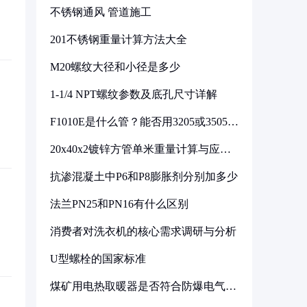
不锈钢通风 管道施工
201不锈钢重量计算方法大全
M20螺纹大径和小径是多少
1-1/4 NPT螺纹参数及底孔尺寸详解
F1010E是什么管？能否用3205或3505代
换
20x40x2镀锌方管单米重量计算与应用
分析
抗渗混凝土中P6和P8膨胀剂分别加多少
法兰PN25和PN16有什么区别
消费者对洗衣机的核心需求调研与分析
U型螺栓的国家标准
煤矿用电热取暖器是否符合防爆电气设
备标准