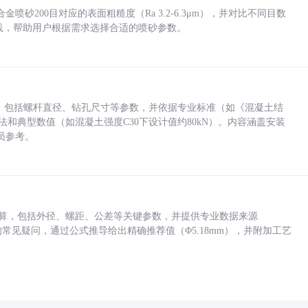
砂200目对应的表面粗糙度（Ra 3.2-6.3μm），并对比不同目数
业实践，帮助用户根据需求选择合适的喷砂参数。
力，包括螺杆直径、钻孔尺寸等参数，并依据专业标准（如《混凝土结
方法和典型数值（如混凝土强度C30下设计值约80kN）。内容涵盖安装
员参考。
底孔计算，包括外径、螺距、公差等关键参数，并提供专业数据来源
孔尺寸的常见疑问，通过公式推导给出精确推荐值（Φ5.18mm），并附加工艺