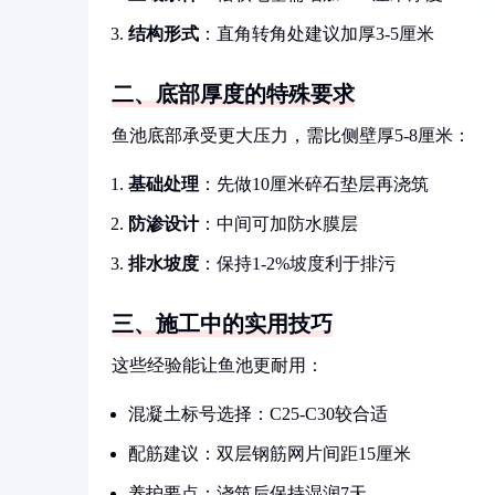
结构形式
：直角转角处建议加厚3-5厘米
二、底部厚度的特殊要求
鱼池底部承受更大压力，需比侧壁厚5-8厘米：
基础处理
：先做10厘米碎石垫层再浇筑
防渗设计
：中间可加防水膜层
排水坡度
：保持1-2%坡度利于排污
三、施工中的实用技巧
这些经验能让鱼池更耐用：
混凝土标号选择：C25-C30较合适
配筋建议：双层钢筋网片间距15厘米
养护要点：浇筑后保持湿润7天