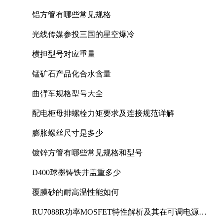
铝方管有哪些常见规格
光线传媒参投三国的星空爆冷
横担型号对应重量
锰矿石产品化合水含量
曲臂车规格型号大全
配电柜母排螺栓力矩要求及连接规范详解
膨胀螺丝尺寸是多少
镀锌方管有哪些常见规格和型号
D400球墨铸铁井盖重多少
覆膜砂的耐高温性能如何
RU7088R功率MOSFET特性解析及其在可调电源设
计中的实践