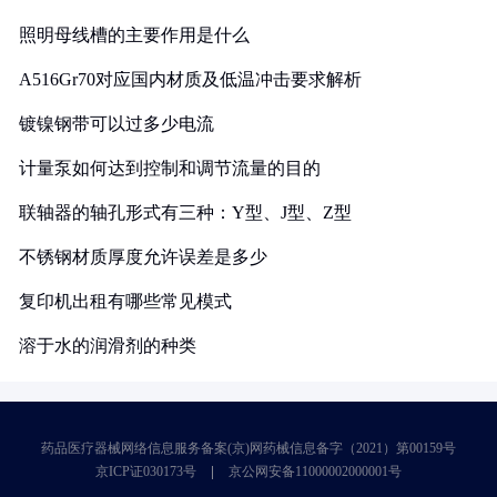
照明母线槽的主要作用是什么
A516Gr70对应国内材质及低温冲击要求解析
镀镍钢带可以过多少电流
计量泵如何达到控制和调节流量的目的
联轴器的轴孔形式有三种：Y型、J型、Z型
不锈钢材质厚度允许误差是多少
复印机出租有哪些常见模式
溶于水的润滑剂的种类
药品医疗器械网络信息服务备案(京)网药械信息备字（2021）第00159号
京ICP证030173号
京公网安备11000002000001号