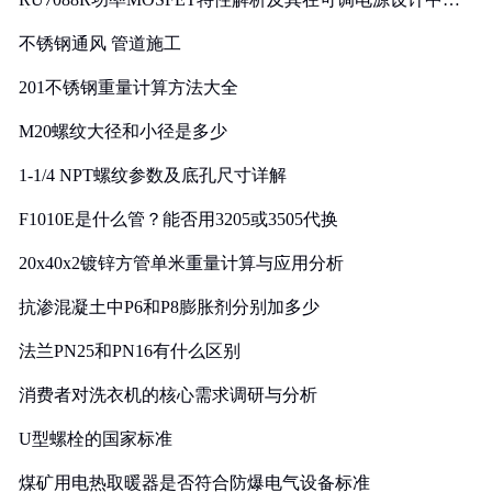
实践
不锈钢通风 管道施工
201不锈钢重量计算方法大全
M20螺纹大径和小径是多少
1-1/4 NPT螺纹参数及底孔尺寸详解
F1010E是什么管？能否用3205或3505代换
20x40x2镀锌方管单米重量计算与应用分析
抗渗混凝土中P6和P8膨胀剂分别加多少
法兰PN25和PN16有什么区别
消费者对洗衣机的核心需求调研与分析
U型螺栓的国家标准
煤矿用电热取暖器是否符合防爆电气设备标准