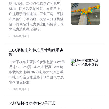
应用领域。其特点包括良好的电气、
机械、防火和防护性能。在应用上，
广泛用于商业建筑、工业厂房、医院
和数据中心等场所，凭借自身优势满
足不同领域对电力供应的高要求，保
障电力系统稳定运行。
2026年8月4日
13米平板车的标准尺寸和载重参
数
13米平板车主要技术参数包括: a)外形
尺寸:长13m×宽2.45m,栏板高55cm b)
承载能力:标载30-35吨,最大允许总重
49吨 c)符合国家道路车辆外廓尺寸及
轴荷限值标准
2026年8月4日
光模块接收功率多少是正常