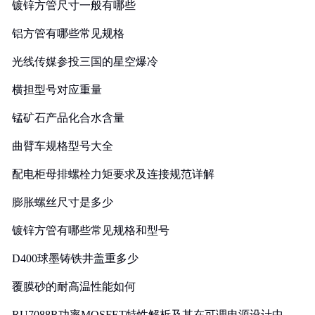
镀锌方管尺寸一般有哪些
铝方管有哪些常见规格
光线传媒参投三国的星空爆冷
横担型号对应重量
锰矿石产品化合水含量
曲臂车规格型号大全
配电柜母排螺栓力矩要求及连接规范详解
膨胀螺丝尺寸是多少
镀锌方管有哪些常见规格和型号
D400球墨铸铁井盖重多少
覆膜砂的耐高温性能如何
RU7088R功率MOSFET特性解析及其在可调电源设计中的