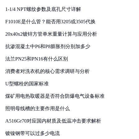
1-1/4 NPT螺纹参数及底孔尺寸详解
F1010E是什么管？能否用3205或3505代换
20x40x2镀锌方管单米重量计算与应用分析
抗渗混凝土中P6和P8膨胀剂分别加多少
法兰PN25和PN16有什么区别
消费者对洗衣机的核心需求调研与分析
U型螺栓的国家标准
煤矿用电热取暖器是否符合防爆电气设备标准
照明母线槽的主要作用是什么
A516Gr70对应国内材质及低温冲击要求解析
镀镍钢带可以过多少电流