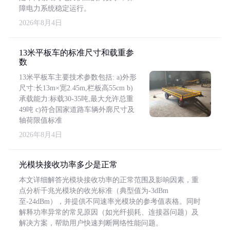
障电力系统稳定运行。
2026年8月4日
13米平板车的标准尺寸和载重参
数
13米平板车主要技术参数包括: a)外形
尺寸:长13m×宽2.45m,栏板高55cm b)
承载能力:标载30-35吨,最大允许总重
49吨 c)符合国家道路车辆外廓尺寸及
轴荷限值标准
2026年8月4日
光模块接收功率多少是正常
本文详细解答光模块接收功率的正常范围及影响因素，重
点分析千兆光模块的收光标准（典型值为-3dBm
至-24dBm），并提供不同速率光模块的参考值表格。同时
解释功率异常的常见原因（如光纤损耗、连接器问题）及
解决方案，帮助用户快速判断网络性能问题。