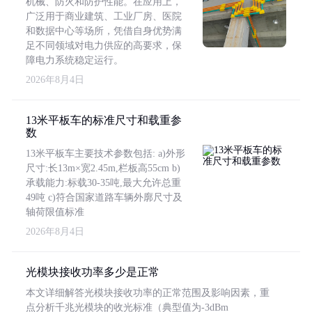
机械、防火和防护性能。在应用上，
广泛用于商业建筑、工业厂房、医院
和数据中心等场所，凭借自身优势满
足不同领域对电力供应的高要求，保
障电力系统稳定运行。
2026年8月4日
13米平板车的标准尺寸和载重参
数
13米平板车主要技术参数包括: a)外形
尺寸:长13m×宽2.45m,栏板高55cm b)
承载能力:标载30-35吨,最大允许总重
49吨 c)符合国家道路车辆外廓尺寸及
轴荷限值标准
2026年8月4日
光模块接收功率多少是正常
本文详细解答光模块接收功率的正常范围及影响因素，重
点分析千兆光模块的收光标准（典型值为-3dBm