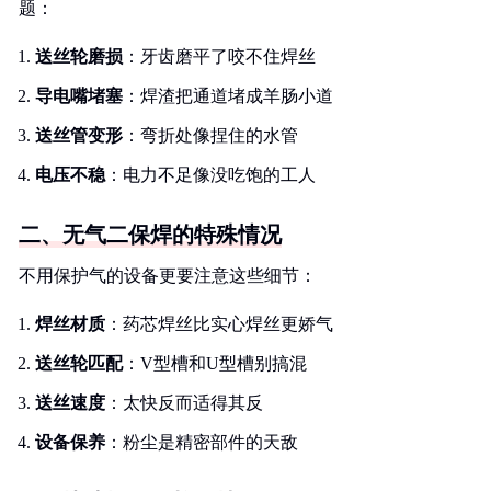
题：
送丝轮磨损
：牙齿磨平了咬不住焊丝
导电嘴堵塞
：焊渣把通道堵成羊肠小道
送丝管变形
：弯折处像捏住的水管
电压不稳
：电力不足像没吃饱的工人
二、无气二保焊的特殊情况
不用保护气的设备更要注意这些细节：
焊丝材质
：药芯焊丝比实心焊丝更娇气
送丝轮匹配
：V型槽和U型槽别搞混
送丝速度
：太快反而适得其反
设备保养
：粉尘是精密部件的天敌