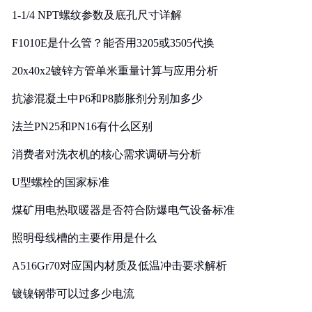
1-1/4 NPT螺纹参数及底孔尺寸详解
F1010E是什么管？能否用3205或3505代换
20x40x2镀锌方管单米重量计算与应用分析
抗渗混凝土中P6和P8膨胀剂分别加多少
法兰PN25和PN16有什么区别
消费者对洗衣机的核心需求调研与分析
U型螺栓的国家标准
煤矿用电热取暖器是否符合防爆电气设备标准
照明母线槽的主要作用是什么
A516Gr70对应国内材质及低温冲击要求解析
镀镍钢带可以过多少电流