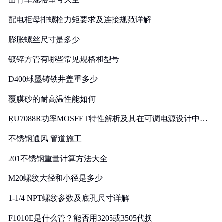
配电柜母排螺栓力矩要求及连接规范详解
膨胀螺丝尺寸是多少
镀锌方管有哪些常见规格和型号
D400球墨铸铁井盖重多少
覆膜砂的耐高温性能如何
RU7088R功率MOSFET特性解析及其在可调电源设计中的
实践
不锈钢通风 管道施工
201不锈钢重量计算方法大全
M20螺纹大径和小径是多少
1-1/4 NPT螺纹参数及底孔尺寸详解
F1010E是什么管？能否用3205或3505代换