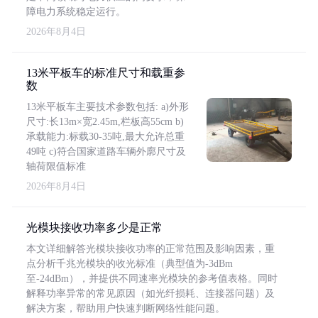
障电力系统稳定运行。
2026年8月4日
13米平板车的标准尺寸和载重参
数
13米平板车主要技术参数包括: a)外形
尺寸:长13m×宽2.45m,栏板高55cm b)
承载能力:标载30-35吨,最大允许总重
49吨 c)符合国家道路车辆外廓尺寸及
轴荷限值标准
2026年8月4日
光模块接收功率多少是正常
本文详细解答光模块接收功率的正常范围及影响因素，重
点分析千兆光模块的收光标准（典型值为-3dBm
至-24dBm），并提供不同速率光模块的参考值表格。同时
解释功率异常的常见原因（如光纤损耗、连接器问题）及
解决方案，帮助用户快速判断网络性能问题。