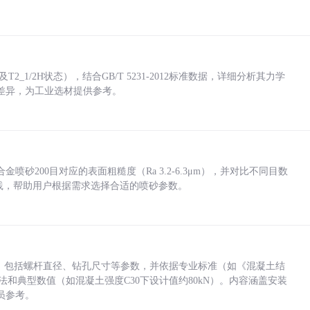
_1/2H状态），结合GB/T 5231-2012标准数据，详细分析其力学
差异，为工业选材提供参考。
砂200目对应的表面粗糙度（Ra 3.2-6.3μm），并对比不同目数
业实践，帮助用户根据需求选择合适的喷砂参数。
力，包括螺杆直径、钻孔尺寸等参数，并依据专业标准（如《混凝土结
方法和典型数值（如混凝土强度C30下设计值约80kN）。内容涵盖安装
员参考。