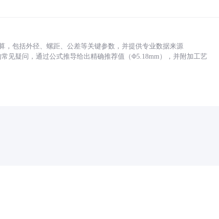
底孔计算，包括外径、螺距、公差等关键参数，并提供专业数据来源
孔尺寸的常见疑问，通过公式推导给出精确推荐值（Φ5.18mm），并附加工艺
药品医疗器械网络信息服务备案(京)网药械信息备字（2021）第00159号