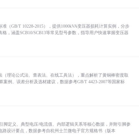
/T 10228-2015），提供1000kVA变压器损耗计算实例，分步
，涵盖SCB10/SCB13等常见型号参数，指导用户快速掌握变压器
法（理论公式法、查表法、在线工具法），重点解析了黄铜棒密度取
计算案例、误差分析及选材建议，数据参考GB/T 4423-2007等国家标
括各引脚定义、典型电压/电流值、内部逻辑关系等核心数据，并附引脚参
电路设计要点，数据参考自杭州士兰微电子官方规格书（版本