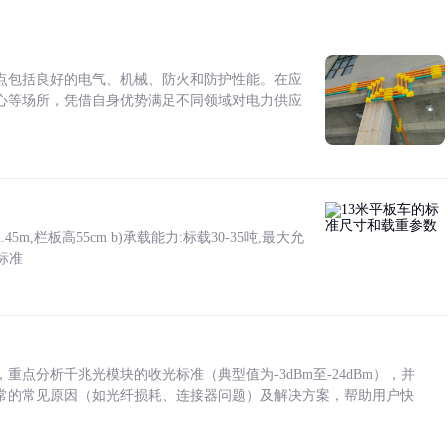
点包括良好的电气、机械、防火和防护性能。在应
心等场所，凭借自身优势满足不同领域对电力供应
5m,栏板高55cm b)承载能力:标载30-35吨,最大允
标准
点分析千兆光模块的收光标准（典型值为-3dBm至-24dBm），并
常的常见原因（如光纤损耗、连接器问题）及解决方案，帮助用户快