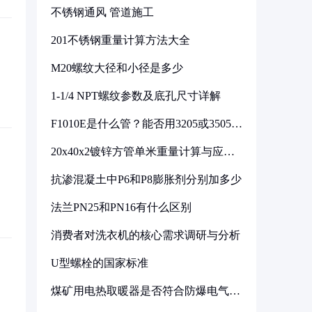
不锈钢通风 管道施工
201不锈钢重量计算方法大全
M20螺纹大径和小径是多少
1-1/4 NPT螺纹参数及底孔尺寸详解
F1010E是什么管？能否用3205或3505代
换
20x40x2镀锌方管单米重量计算与应用
分析
抗渗混凝土中P6和P8膨胀剂分别加多少
法兰PN25和PN16有什么区别
消费者对洗衣机的核心需求调研与分析
U型螺栓的国家标准
煤矿用电热取暖器是否符合防爆电气设
备标准