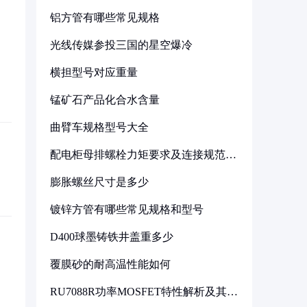
铝方管有哪些常见规格
光线传媒参投三国的星空爆冷
横担型号对应重量
锰矿石产品化合水含量
曲臂车规格型号大全
配电柜母排螺栓力矩要求及连接规范详
解
膨胀螺丝尺寸是多少
镀锌方管有哪些常见规格和型号
D400球墨铸铁井盖重多少
覆膜砂的耐高温性能如何
RU7088R功率MOSFET特性解析及其在
可调电源设计中的实践