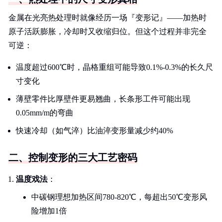
金属在光亮热处理时就像经历一场『变形记』——加热时
原子活跃膨胀，冷却时又收缩归位。但这个过程并非完全
可逆：
温度超过600℃时，晶格重组可能导致0.1%-0.3%的长久尺
寸变化
薄壁零件比厚壁件更易翘曲，长条形工件可能出现
0.05mm/m的弯曲
快速冷却（如气淬）比油淬变形量减少约40%
二、控制变形的三大工艺密码
温度戏法
：
中碳钢理想加热区间780-820℃，每超出50℃变形风
险增加1倍