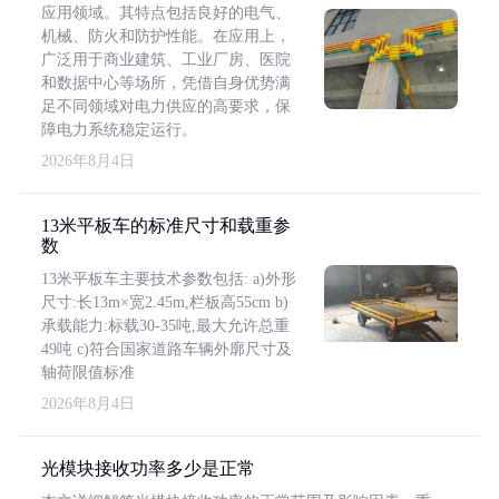
应用领域。其特点包括良好的电气、
机械、防火和防护性能。在应用上，
广泛用于商业建筑、工业厂房、医院
和数据中心等场所，凭借自身优势满
足不同领域对电力供应的高要求，保
障电力系统稳定运行。
2026年8月4日
13米平板车的标准尺寸和载重参
数
13米平板车主要技术参数包括: a)外形
尺寸:长13m×宽2.45m,栏板高55cm b)
承载能力:标载30-35吨,最大允许总重
49吨 c)符合国家道路车辆外廓尺寸及
轴荷限值标准
2026年8月4日
光模块接收功率多少是正常