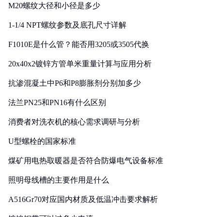
M20螺纹大径和小径是多少
1-1/4 NPT螺纹参数及底孔尺寸详解
F1010E是什么管？能否用3205或3505代换
20x40x2镀锌方管单米重量计算与应用分析
抗渗混凝土中P6和P8膨胀剂分别加多少
法兰PN25和PN16有什么区别
消费者对洗衣机的核心需求调研与分析
U型螺栓的国家标准
煤矿用电热取暖器是否符合防爆电气设备标准
照明母线槽的主要作用是什么
A516Gr70对应国内材质及低温冲击要求解析