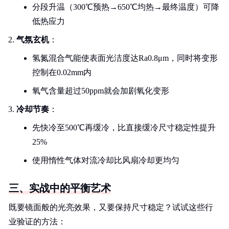
分段升温（300℃预热→650℃均热→最终温度）可降
低热应力
气氛玄机
：
氢氮混合气能使表面光洁度达Ra0.8μm，同时将变形
控制在0.02mm内
氧气含量超过50ppm就会加剧氧化变形
冷却节奏
：
先快冷至500℃再缓冷，比直接缓冷尺寸稳定性提升
25%
使用惰性气体对流冷却比风扇冷却更均匀
三、实战中的平衡艺术
既要镜面般的光亮效果，又要保持尺寸稳定？试试这些行
业验证的方法：