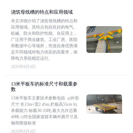
浇筑母线槽的特点和应用领域
本文详细介绍了浇筑母线槽的特点和
应用领域。其特点包括良好的电气、
机械、防火和防护性能。在应用上，
广泛用于商业建筑、工业厂房、医院
和数据中心等场所，凭借自身优势满
足不同领域对电力供应的高要求，保
障电力系统稳定运行。
2026年8月4日
13米平板车的标准尺寸和载重参
数
13米平板车主要技术参数包括: a)外形
尺寸:长13m×宽2.45m,栏板高55cm b)
承载能力:标载30-35吨,最大允许总重
49吨 c)符合国家道路车辆外廓尺寸及
轴荷限值标准
2026年8月4日