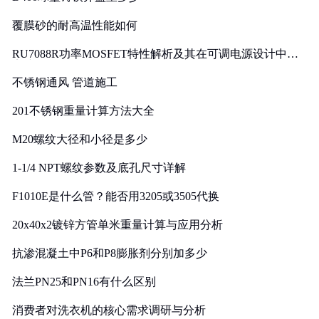
覆膜砂的耐高温性能如何
RU7088R功率MOSFET特性解析及其在可调电源设计中的
实践
不锈钢通风 管道施工
201不锈钢重量计算方法大全
M20螺纹大径和小径是多少
1-1/4 NPT螺纹参数及底孔尺寸详解
F1010E是什么管？能否用3205或3505代换
20x40x2镀锌方管单米重量计算与应用分析
抗渗混凝土中P6和P8膨胀剂分别加多少
法兰PN25和PN16有什么区别
消费者对洗衣机的核心需求调研与分析