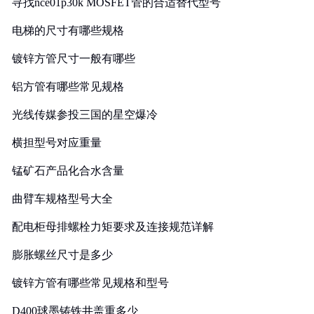
寻找nce01p30k MOSFET管的合适替代型号
电梯的尺寸有哪些规格
镀锌方管尺寸一般有哪些
铝方管有哪些常见规格
光线传媒参投三国的星空爆冷
横担型号对应重量
锰矿石产品化合水含量
曲臂车规格型号大全
配电柜母排螺栓力矩要求及连接规范详解
膨胀螺丝尺寸是多少
镀锌方管有哪些常见规格和型号
D400球墨铸铁井盖重多少