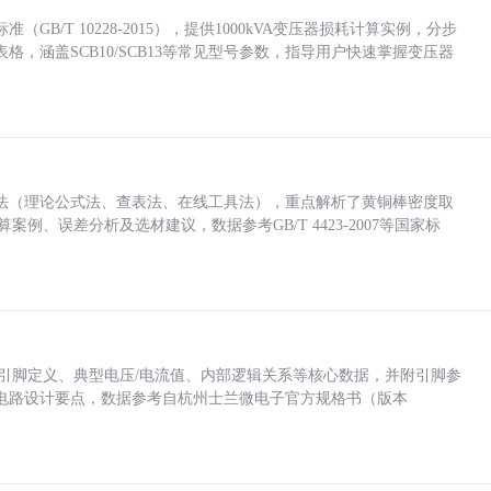
/T 10228-2015），提供1000kVA变压器损耗计算实例，分步
，涵盖SCB10/SCB13等常见型号参数，指导用户快速掌握变压器
法（理论公式法、查表法、在线工具法），重点解析了黄铜棒密度取
计算案例、误差分析及选材建议，数据参考GB/T 4423-2007等国家标
括各引脚定义、典型电压/电流值、内部逻辑关系等核心数据，并附引脚参
电路设计要点，数据参考自杭州士兰微电子官方规格书（版本