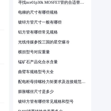
寻找nce01p30k MOSFET管的合适替代
型号
电梯的尺寸有哪些规格
镀锌方管尺寸一般有哪些
铝方管有哪些常见规格
光线传媒参投三国的星空爆冷
横担型号对应重量
锰矿石产品化合水含量
曲臂车规格型号大全
配电柜母排螺栓力矩要求及连接规范详
解
膨胀螺丝尺寸是多少
镀锌方管有哪些常见规格和型号