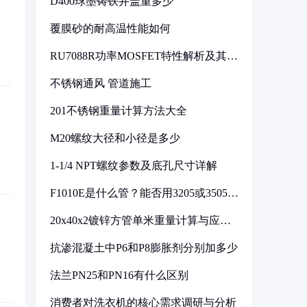
D400球墨铸铁井盖重多少
覆膜砂的耐高温性能如何
RU7088R功率MOSFET特性解析及其在
可调电源设计中的实践
不锈钢通风 管道施工
201不锈钢重量计算方法大全
M20螺纹大径和小径是多少
1-1/4 NPT螺纹参数及底孔尺寸详解
F1010E是什么管？能否用3205或3505代
换
20x40x2镀锌方管单米重量计算与应用
分析
抗渗混凝土中P6和P8膨胀剂分别加多少
法兰PN25和PN16有什么区别
消费者对洗衣机的核心需求调研与分析