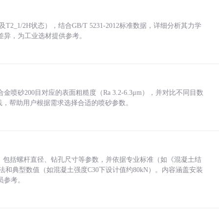
_1/2H状态），结合GB/T 5231-2012标准数据，详细分析其力学
差异，为工业选材提供参考。
砂200目对应的表面粗糙度（Ra 3.2-6.3μm），并对比不同目数
业实践，帮助用户根据需求选择合适的喷砂参数。
力，包括螺杆直径、钻孔尺寸等参数，并依据专业标准（如《混凝土结
方法和典型数值（如混凝土强度C30下设计值约80kN）。内容涵盖安装
员参考。