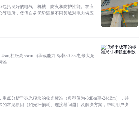
点包括良好的电气、机械、防火和防护性能。在应
心等场所，凭借自身优势满足不同领域对电力供应
5m,栏板高55cm b)承载能力:标载30-35吨,最大允
标准
点分析千兆光模块的收光标准（典型值为-3dBm至-24dBm），并
常的常见原因（如光纤损耗、连接器问题）及解决方案，帮助用户快