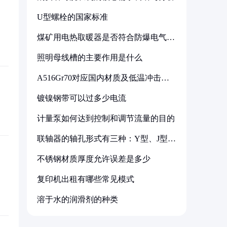
U型螺栓的国家标准
煤矿用电热取暖器是否符合防爆电气设
备标准
照明母线槽的主要作用是什么
A516Gr70对应国内材质及低温冲击要
求解析
镀镍钢带可以过多少电流
计量泵如何达到控制和调节流量的目的
联轴器的轴孔形式有三种：Y型、J型、
Z型
不锈钢材质厚度允许误差是多少
复印机出租有哪些常见模式
溶于水的润滑剂的种类