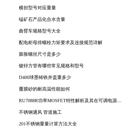
横担型号对应重量
锰矿石产品化合水含量
曲臂车规格型号大全
配电柜母排螺栓力矩要求及连接规范详解
膨胀螺丝尺寸是多少
镀锌方管有哪些常见规格和型号
D400球墨铸铁井盖重多少
覆膜砂的耐高温性能如何
RU7088R功率MOSFET特性解析及其在可调电源设
计中的实践
不锈钢通风 管道施工
201不锈钢重量计算方法大全