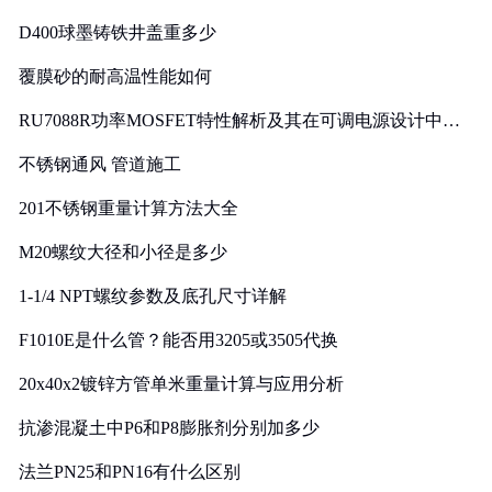
D400球墨铸铁井盖重多少
覆膜砂的耐高温性能如何
RU7088R功率MOSFET特性解析及其在可调电源设计中的
实践
不锈钢通风 管道施工
201不锈钢重量计算方法大全
M20螺纹大径和小径是多少
1-1/4 NPT螺纹参数及底孔尺寸详解
F1010E是什么管？能否用3205或3505代换
20x40x2镀锌方管单米重量计算与应用分析
抗渗混凝土中P6和P8膨胀剂分别加多少
法兰PN25和PN16有什么区别