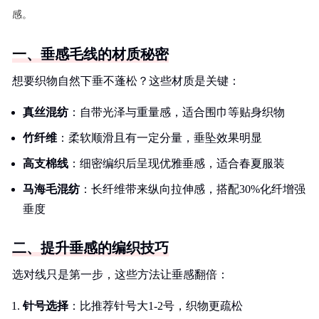
感。
一、垂感毛线的材质秘密
想要织物自然下垂不蓬松？这些材质是关键：
真丝混纺
：自带光泽与重量感，适合围巾等贴身织物
竹纤维
：柔软顺滑且有一定分量，垂坠效果明显
高支棉线
：细密编织后呈现优雅垂感，适合春夏服装
马海毛混纺
：长纤维带来纵向拉伸感，搭配30%化纤增强
垂度
二、提升垂感的编织技巧
选对线只是第一步，这些方法让垂感翻倍：
针号选择
：比推荐针号大1-2号，织物更疏松