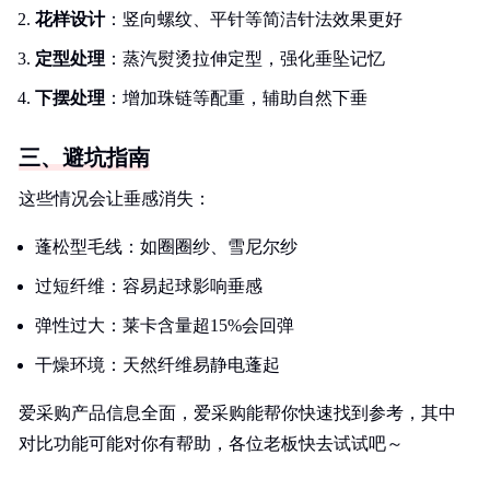
花样设计
：竖向螺纹、平针等简洁针法效果更好
定型处理
：蒸汽熨烫拉伸定型，强化垂坠记忆
下摆处理
：增加珠链等配重，辅助自然下垂
三、避坑指南
这些情况会让垂感消失：
蓬松型毛线：如圈圈纱、雪尼尔纱
过短纤维：容易起球影响垂感
弹性过大：莱卡含量超15%会回弹
干燥环境：天然纤维易静电蓬起
爱采购产品信息全面，爱采购能帮你快速找到参考，其中
对比功能可能对你有帮助，各位老板快去试试吧～