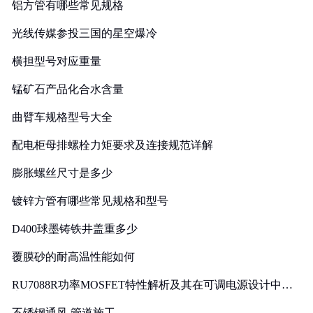
铝方管有哪些常见规格
光线传媒参投三国的星空爆冷
横担型号对应重量
锰矿石产品化合水含量
曲臂车规格型号大全
配电柜母排螺栓力矩要求及连接规范详解
膨胀螺丝尺寸是多少
镀锌方管有哪些常见规格和型号
D400球墨铸铁井盖重多少
覆膜砂的耐高温性能如何
RU7088R功率MOSFET特性解析及其在可调电源设计中的
实践
不锈钢通风 管道施工