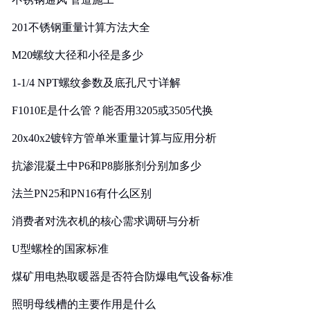
201不锈钢重量计算方法大全
M20螺纹大径和小径是多少
1-1/4 NPT螺纹参数及底孔尺寸详解
F1010E是什么管？能否用3205或3505代换
20x40x2镀锌方管单米重量计算与应用分析
抗渗混凝土中P6和P8膨胀剂分别加多少
法兰PN25和PN16有什么区别
消费者对洗衣机的核心需求调研与分析
U型螺栓的国家标准
煤矿用电热取暖器是否符合防爆电气设备标准
照明母线槽的主要作用是什么