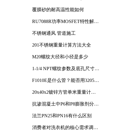
覆膜砂的耐高温性能如何
RU7088R功率MOSFET特性解析
及其在可调电源设计中的实践
不锈钢通风 管道施工
201不锈钢重量计算方法大全
M20螺纹大径和小径是多少
1-1/4 NPT螺纹参数及底孔尺寸详
解
F1010E是什么管？能否用3205或
3505代换
20x40x2镀锌方管单米重量计算
与应用分析
抗渗混凝土中P6和P8膨胀剂分别
加多少
法兰PN25和PN16有什么区别
消费者对洗衣机的核心需求调研