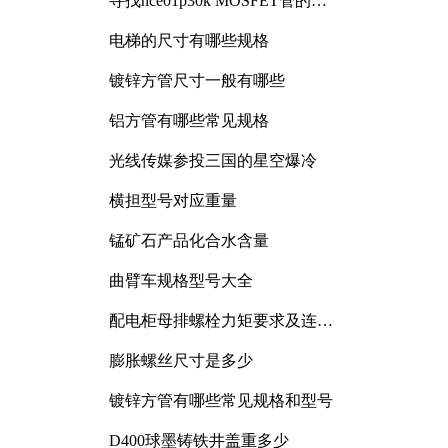
寻找nce01p30k MOSFET管的合
适替代型号
电梯的尺寸有哪些规格
镀锌方管尺寸一般有哪些
铝方管有哪些常见规格
光线传媒参投三国的星空爆冷
横担型号对应重量
锰矿石产品化合水含量
曲臂车规格型号大全
配电柜母排螺栓力矩要求及连接
规范详解
膨胀螺丝尺寸是多少
镀锌方管有哪些常见规格和型号
D400球墨铸铁井盖重多少