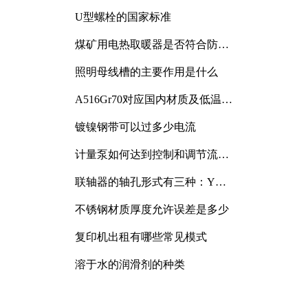
与分析
U型螺栓的国家标准
煤矿用电热取暖器是否符合防爆
电气设备标准
照明母线槽的主要作用是什么
A516Gr70对应国内材质及低温冲
击要求解析
镀镍钢带可以过多少电流
计量泵如何达到控制和调节流量
的目的
联轴器的轴孔形式有三种：Y
型、J型、Z型
不锈钢材质厚度允许误差是多少
复印机出租有哪些常见模式
溶于水的润滑剂的种类