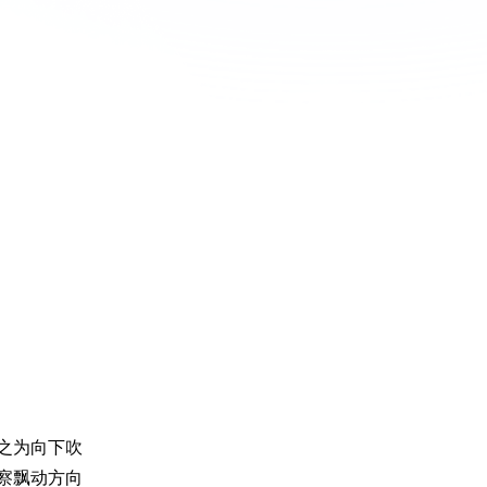
之为向下吹
察飘动方向