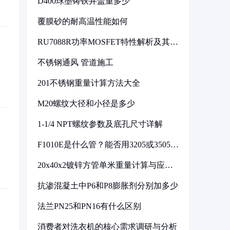
D400球墨铸铁井盖重多少
覆膜砂的耐高温性能如何
RU7088R功率MOSFET特性解析及其在
可调电源设计中的实践
不锈钢通风 管道施工
201不锈钢重量计算方法大全
M20螺纹大径和小径是多少
1-1/4 NPT螺纹参数及底孔尺寸详解
F1010E是什么管？能否用3205或3505代
换
20x40x2镀锌方管单米重量计算与应用
分析
抗渗混凝土中P6和P8膨胀剂分别加多少
法兰PN25和PN16有什么区别
消费者对洗衣机的核心需求调研与分析