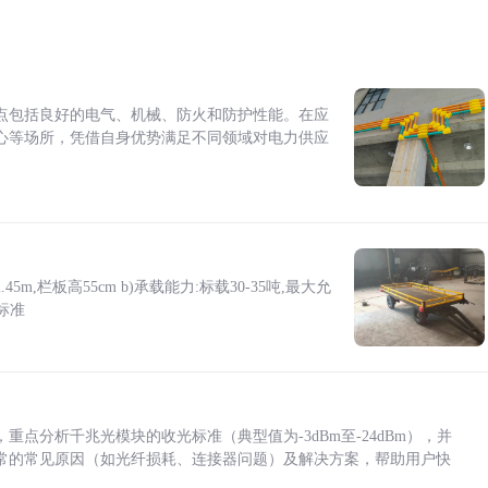
点包括良好的电气、机械、防火和防护性能。在应
心等场所，凭借自身优势满足不同领域对电力供应
5m,栏板高55cm b)承载能力:标载30-35吨,最大允
标准
点分析千兆光模块的收光标准（典型值为-3dBm至-24dBm），并
常的常见原因（如光纤损耗、连接器问题）及解决方案，帮助用户快