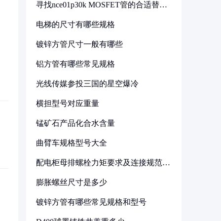
寻找nce01p30k MOSFET管的合适替代
型号
电梯的尺寸有哪些规格
镀锌方管尺寸一般有哪些
铝方管有哪些常见规格
光线传媒参投三国的星空爆冷
横担型号对应重量
锰矿石产品化合水含量
曲臂车规格型号大全
配电柜母排螺栓力矩要求及连接规范详
解
膨胀螺丝尺寸是多少
镀锌方管有哪些常见规格和型号