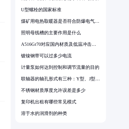
U型螺栓的国家标准
煤矿用电热取暖器是否符合防爆电气设
备标准
照明母线槽的主要作用是什么
A516Gr70对应国内材质及低温冲击要
求解析
镀镍钢带可以过多少电流
计量泵如何达到控制和调节流量的目的
联轴器的轴孔形式有三种：Y型、J型、
Z型
不锈钢材质厚度允许误差是多少
复印机出租有哪些常见模式
溶于水的润滑剂的种类