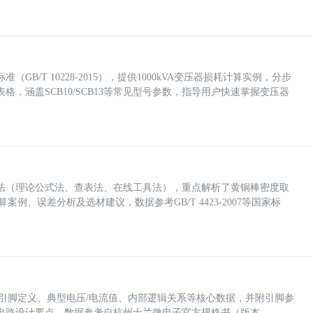
/T 10228-2015），提供1000kVA变压器损耗计算实例，分步
，涵盖SCB10/SCB13等常见型号参数，指导用户快速掌握变压器
法（理论公式法、查表法、在线工具法），重点解析了黄铜棒密度取
计算案例、误差分析及选材建议，数据参考GB/T 4423-2007等国家标
括各引脚定义、典型电压/电流值、内部逻辑关系等核心数据，并附引脚参
电路设计要点，数据参考自杭州士兰微电子官方规格书（版本