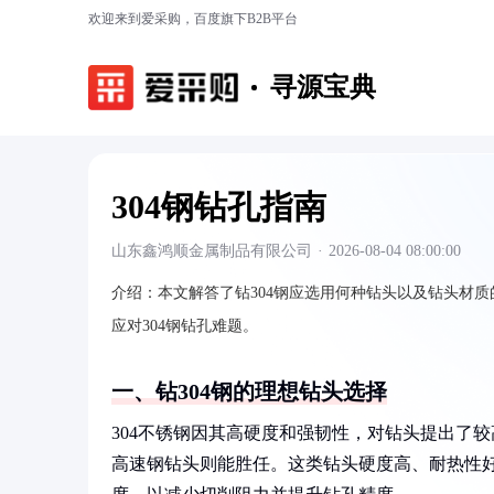
欢迎来到爱采购，百度旗下B2B平台
寻源宝典
304钢钻孔指南
山东鑫鸿顺金属制品有限公司
·
2026-08-04 08:00:00
介绍：
本文解答了钻304钢应选用何种钻头以及钻头材
应对304钢钻孔难题。
一、钻304钢的理想钻头选择
304不锈钢因其高硬度和强韧性，对钻头提出了
高速钢钻头则能胜任。这类钻头硬度高、耐热性好，